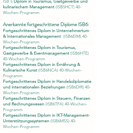
ISB 5
Diplom in Tourismus, Gastgewerb
e und
kulinarischem Management
(ISB5HCT) 40-
Wochen-Programm
Anerkannte fortgeschrittene Diplome ISB6:
Fortgeschrittenes Diplom in Unternehmertum
& Internationales Management
(ISB6EIM) 40-
Wochen-Programm
Fortgeschrittenes Diplom in Tourismus,
Gastgewerbe & Eventmanagement
(ISB6HTE)
40-Wochen-Programm
Fortgeschrittenes Diplom in Ernährung &
Kulinarische Kunst
(ISB6NCA) 40-Wochen-
Programm
Fortgeschrittenes Diplom in Handelsdiplomatie
und internationalen Beziehungen
(ISB6DIR) 40-
Wochen-Programm
Fortgeschrittenes Diplom in Steuern, Finanzen
und Rechnungswesen
(ISB6TFA) 40-Wochen-
Programm
Fortgeschrittenes Diplom in IKT-Management-
Unterstützungssystemen
(ISB6MSS) 40-
Wochen-Programm