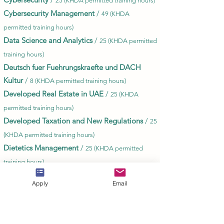
25 (KHDA permitted training hours)
Cybersecurity Management
/
49 (KHDA
permitted training hours)
Data Science and Analytics
/
25 (KHDA permitted
training hours)
Deutsch fuer Fuehrungskraefte und DACH
Kultur
/
8 (KHDA permitted training hours)
Developed Real Estate in UAE
/
25 (KHDA
permitted training hours)
Developed Taxation and New Regulations
/
25
(KHDA permitted training hours)
Dietetics Management
/
25 (KHDA permitted
training hours)
Digital Marketing
/
25 (KHDA permitted training
Apply
Email
hours)
Digital Marketing
/
49 (KHDA permitted training
hours)