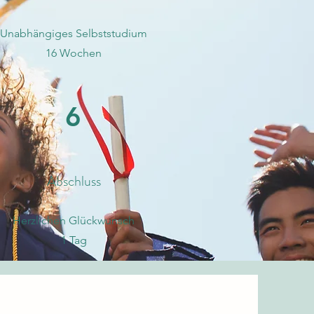
Unabhängiges Selbststudium
16 Wochen
6
Abschluss
​Herzlichen Glückwunsch
1 Tag