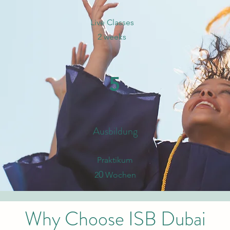
Live Classes
2 weeks
5
Ausbildung
Praktikum
0
2
Wochen
Why Choose ISB Dubai