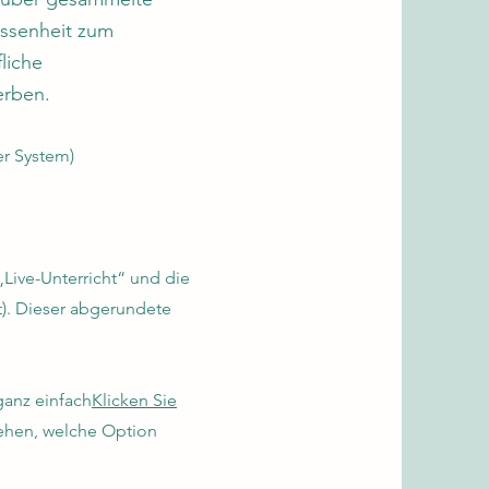
ossenheit zum
liche
erben.
er System)
„Live-Unterricht“ und die
). Dieser abgerundete
ganz einfach
Klicken Sie
sehen, welche Option