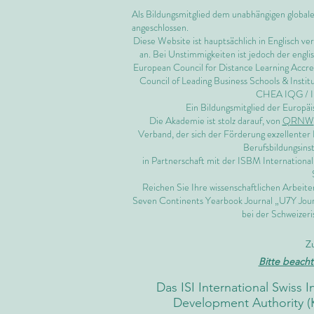
Als Bildungsmitglied dem unabhängigen global
angeschlossen.
Diese Website ist hauptsächlich in Englisch ve
an. Bei Unstimmigkeiten ist jedoch der engl
European Council for Distance Learning Accr
Council of Leading Business Schools & Instit
CHEA IQG /
Ein Bildungsmitglied der Euro
Die Akademie ist stolz darauf, von
QRNW
Verband, der sich der Förderung exzellenter 
Berufsbildungsinst
in Partnerschaft mit der ISBM Internationa
Reichen Sie Ihre wissenschaftlichen Arbeit
Seven Continents Yearbook Journal „U7Y Jour
bei der Schweizeri
Z
Bitte beacht
Das ISI International Swiss 
Development Authority (