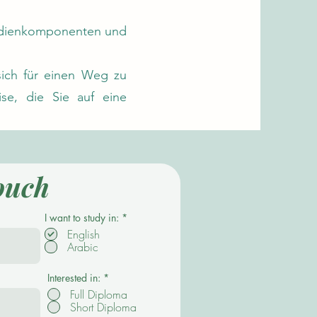
studienkomponenten und
sich für einen Weg zu
ise, die Sie auf eine
ouch
P
I want to study in:
*
f
English
l
Arabic
i
c
h
t
Interested in:
*
f
Full Diploma
e
Short Diploma
l
d