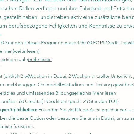
orischen Rollen verfügen und ihre Fähigkeit und Entschl
gestellt haben; und streben aktiv eine zusätzliche beruf
 um berufsbezogene Fähigkeiten und Kenntnisse zu erw
e
00 Stunden
(Dieses Programm entspricht 60 ECTS;
Credit Transf
e hier (weiterlesen)
tarts pro Jahr
mehr lesen
T
 (enthält 2-w
(Wochen in Dubai, 2 Wochen virtueller Unterricht 
em unabhängigen Online-Selbststudium und Training gewidmet
flexibles und umfassendes Bildungserlebnis.
Mehr lesen
umfasst 60 Credits (1 Credit entspricht 25 Stunden TQT)
ngsmöglichkeiten:
Erkunden Sie vielfältige Aufstiegschancen – 
über die beste Option oder besuchen Sie uns in Dubai, um zu 
este für Sie ist.