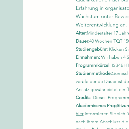
Erfahrung in organisat
Wachstum unter Beweis 
Weiterentwicklung an,
Alter:
Mindestalter 17 Jahr
Dauer:
40 Wochen TQT 15
Studiengebühr:
Klicken Si
Einnahmen:
Wir haben 4 S
Programmkürzel
: ISB4BH
Studienmethode:
Gemischt
verbleibende Dauer ist d
Ansatz gewährleistet ein 
Credits
: Dieses Programm 
Akademisches Prog
Sitzu
hier
Informieren Sie sich 
nach Ihrem Abschluss die b