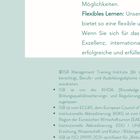
Möglichkeiten.
Flexibles Lernen:
Unser
bietet so eine flexibl
Wenn Sie sich für das
Exzellenz, internatio
erfolgreiche und erfüll
©ISB Management Training Institute (Br d
berechtigt, Berufs- und Ausbildungsdiplome
anzubieten.
ISB ist von
der KHDA (Knowledge
Bildungsqualitätssicherungs- und Regulieru
zugelassen.
ISB ist vom ECLBS, dem
European Council of 
Institutionelle Akkreditierung: BSKG ist vom
Region der Eurasischen Wirtschaftsunion (EA
Institutionelle Akkreditierung: EDU / U
Erziehung, Wissenschaft und Kultur / Bildungs
ISB ist
ISO 29995:2021-zertifiziert für
„Bildu