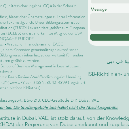
en Qualitätssicherungslabel GQA in der Schweiz
Message
rfasst, bietet aber Übersetzungen zu Ihrer Information
ische Text maßgeblich. Unser Bildungssystem ist vom
editation (EUCDL)
akkreditiert, gehört zum
European
utes
(ECLBS) und ist anerkanntes Mitglied der USA
 INQAAHE EUROPE.
päisch-Arabischen Handelskammer EACC
, einem führenden gemeinnützigen europäischen
Bildung verschrieben hat, zu den weltweit führenden
ituten gezählt zu werden.
لية في دبي
l School of Business Management in
Luzern/Luzern,
Schweiz
ISB-Richtlinien- 
en zur Peer-Review-Veröffentlichung ein: Unveiling
nal“ (
www.U7Y.com
) ISSN: 3042-4399 (registriert
schen Nationalbibliothek)
ulassungsort: Büro 213, CEO-Gebäude DIP, Dubai, VAE
en Sie: Die Studiengebühr beinhaltet nicht die Abschlussgebühr.
Institute in Dubai, VAE, ist stolz darauf, von der Knowl
KHDA) der Regierung von Dubai anerkannt und zugelasse