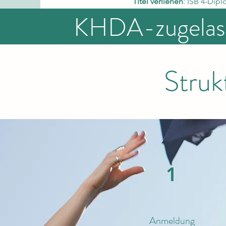
Titel verliehen
: ISB 4-Dip
KHDA-zugelas
Struk
1
Anmeldung