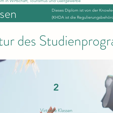
lom in Wirtschaft, Tourismus und Gastgewerbe
sen
Dieses Diplom ist von der Know
(KHDA ist die Regulierungsbehörd
tur des Studienpro
2
Virtuelle Klassen