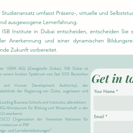
 Studienansatz umfasst Präsenz-, virtuelle und Selbst
e und ausgewogene Lernerfahrung.
 ISB Institute in Dubai entscheiden, entscheiden Sie 
naler Anerkennung und einer dynamischen Bildungsre
ende Zukunft vorbereitet.
er ISBM AG) (Zweigstelle Dubai), ISB Dubai ist
Get in t
 in einem breiten Spektrum von fast 500 Bereichen
 and Human Development Authority),
der
ngsbehörde der Regierung von Dubai, zugelassen und
Your Name
Leading Business Schools and Institutes,
akkreditiert
 KG-Ministerium für Bildung und Wissenschaft in der
EU) anerkannt.
Email
NESCO Organisation der Vereinten Nationen für
ministerium in PW
ngs- und Lerndienstleistungen“