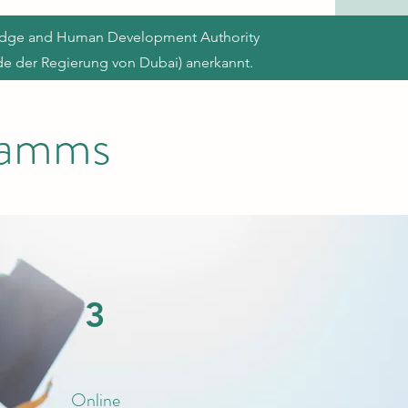
ledge and Human Development Authority
e der Regierung von Dubai) anerkannt.
gramms
3
Online