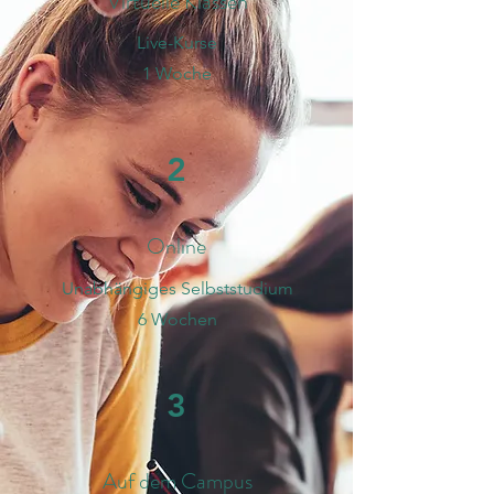
Virtuelle Klassen
Live-Kurse
1 Woche
2
Online
Unabhängiges Selbststudium
6 Wochen
3
Auf dem Campus