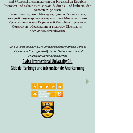
und Wissenschaftsministerium der Kirgisischen Republik
lizenziert und akkreditiert ist, vom Bildungs- und Kulturrat der
Schweiz zugelassen
Часть Швейцарского Международного Университета,
который лицензирован и аккредитован Министерством
образования и науки Кыргызской Республики, разрешен
Советом по образованию и культуре Швейцарии
www.swissuniversity.com
Eine Zweigstelle der ISBM Switzerland (International School
of Business Management), die der Swiss International
University (SIU) angegliedert ist.
Swiss International University SIU
Globale Rankings und internationale Anerkennung