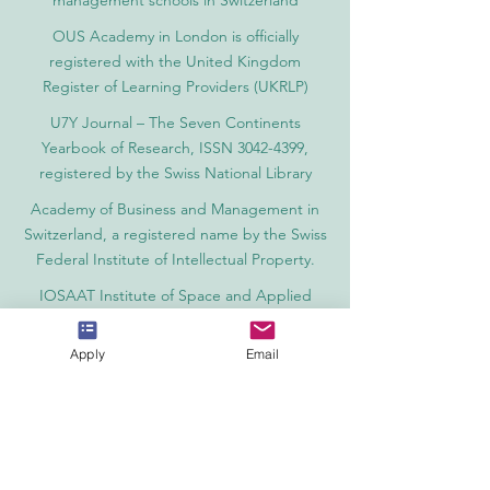
management schools in Switzerland
OUS Academy in London is officially
registered with the United Kingdom
Register of Learning Providers (UKRLP)
U7Y Journal – The Seven Continents
Yearbook of Research, ISSN 3042-4399,
registered by the Swiss National Library
Academy of Business and Management in
Switzerland, a registered name by the Swiss
Federal Institute of Intellectual Property.
IOSAAT Institute of Space and Applied
Technologies, Advancing Space Sciences
and Technologies
Apply
Email
STULIB – International Students Library is an
academic online library created to support
students, researchers, and lifelong learners.
YJD Global Center for Diplomacy®, Institute