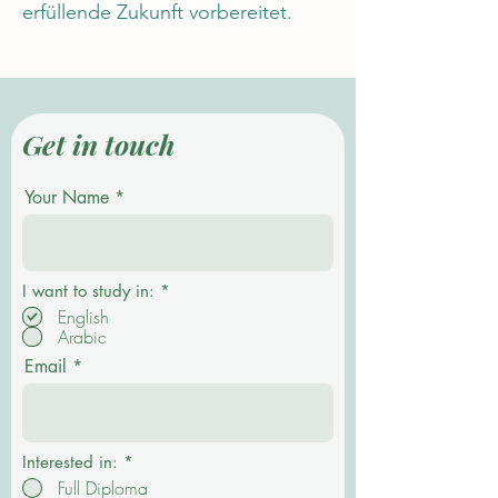
erfüllende Zukunft vorbereitet.
Get in touch
Your Name
P
I want to study in:
*
f
English
l
Arabic
i
c
Email
h
t
f
e
l
d
Interested in:
*
Full Diploma