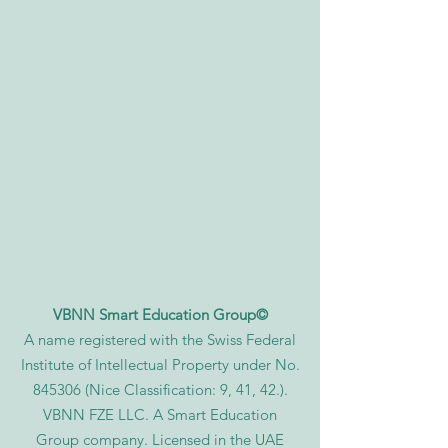
VBNN Smart Education Group©
A name registered with the Swiss Federal
Institute of Intellectual Property under No.
845306 (Nice Classification: 9, 41, 42.).
VBNN FZE LLC. A Smart Education
Group company. Licensed in the UAE