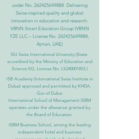
under No.
262425649888
. Delivering
Swiss-inspired quality and global
innovation in education and research.
VBNN Smart Education Group (VBNN
FZE LLC – License No.
262425649888
,
Ajman, UAE)
SIU Swiss International University (
State-
accredited by the Ministry of Education and
Science KG, License No. LS240001853.)
ISB Academy (International Swiss Institute in
Dubai) approved and permitted by KHDA,
Gov of Dubai
International School of Management ISBM
operates under the allowance granted by
the Board of Education.
ISBM Business School, among the leading
independent hotel and business