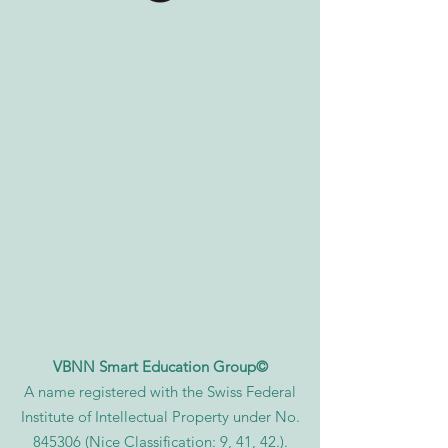
VBNN Smart Education Group©
A name registered with the Swiss Federal
Institute of Intellectual Property under No.
845306 (Nice Classification: 9, 41, 42.).