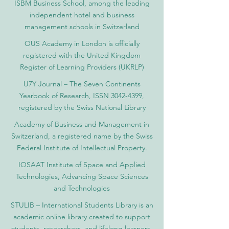
ISBM Business School, among the leading
independent hotel and business
management schools in Switzerland
OUS Academy in London is officially
registered with the United Kingdom
Register of Learning Providers (UKRLP)
U7Y Journal – The Seven Continents
Yearbook of Research, ISSN 3042-4399,
registered by the Swiss National Library
Academy of Business and Management in
Switzerland, a registered name by the Swiss
Federal Institute of Intellectual Property.
IOSAAT Institute of Space and Applied
Technologies, Advancing Space Sciences
and Technologies
STULIB – International Students Library is an
academic online library created to support
students, researchers, and lifelong learners.