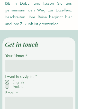
ISB in Dubai und lassen Sie uns
gemeinsam den Weg zur Exzellenz
beschreiten. Ihre Reise beginnt hier
und Ihre Zukunft ist grenzenlos.
Get in touch
Your Name
P
I want to study in:
*
f
English
l
Arabic
i
c
Email
h
t
f
e
l