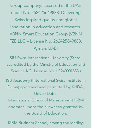
Group company. Licensed in the UAE
under No.
262425649888
. Delivering
Swiss-inspired quality and global
innovation in education and research.
VBNN Smart Education Group (VBNN
FZE LLC – License No.
262425649888
,
Ajman, UAE)
SIU Swiss International University (
State-
accredited by the Ministry of Education and
Science KG, License No. LS240001853.)
ISB Academy (International Swiss Institute in
Dubai) approved and permitted by KHDA,
Gov of Dubai
International School of Management ISBM
operates under the allowance granted by
the Board of Education.
ISBM Business School, among the leading