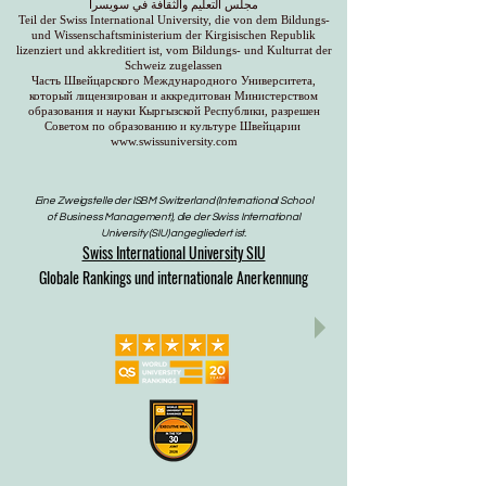
مجلس التعليم والثقافة في سويسرا
Teil der Swiss International University, die von dem Bildungs-
und Wissenschaftsministerium der Kirgisischen Republik
lizenziert und akkreditiert ist, vom Bildungs- und Kulturrat der
Schweiz zugelassen
Часть Швейцарского Международного Университета,
который лицензирован и аккредитован Министерством
образования и науки Кыргызской Республики, разрешен
Советом по образованию и культуре Швейцарии
www.swissuniversity.com
Eine Zweigstelle der ISBM Switzerland (International School
of Business Management), die der Swiss International
University (SIU) angegliedert ist.
Swiss International University SIU
Globale Rankings und internationale Anerkennung