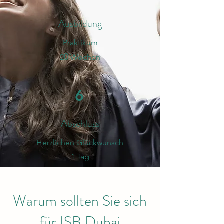
Ausbildung
Praktikum
0
2
Wochen
6
Abschluss
​Herzlichen Glückwunsch
1 Tag
Warum sollten Sie sich
für ISB Dubai