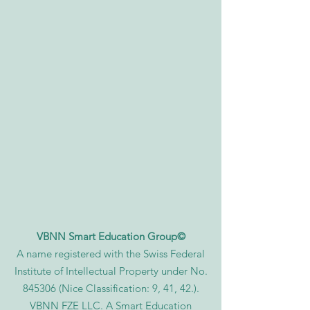
VBNN Smart Education Group©
A name registered with the Swiss Federal
Institute of Intellectual Property under No.
845306 (Nice Classification: 9, 41, 42.).
VBNN FZE LLC. A Smart Education