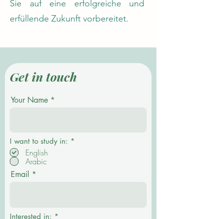
Sie auf eine erfolgreiche und
erfüllende Zukunft vorbereitet.
Get in touch
Your Name
P
I want to study in:
*
f
English
l
Arabic
i
c
Email
h
t
f
e
l
d
Interested in:
*