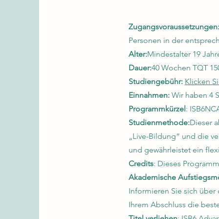
Zugangsvoraussetzungen
Personen in der entsprech
Alter:
Mindestalter 19 Jahr
Dauer:
40 Wochen TQT 15
Studiengebühr:
Klicken Si
Einnahmen:
Wir haben 4 S
Programmkürzel
: ISB6NC
Studienmethode:
Dieser a
„Live-Bildung“ und die v
und gewährleistet ein fle
Credits
: Dieses Programm 
Akademische Aufstiegsmö
Informieren Sie sich über
Ihrem Abschluss die beste 
Titel verliehen
: ISB6 Adva