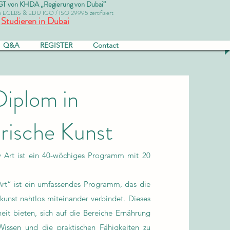
von KHDA „Regierung von Dubai“
ch ECLBS & EDU IGO / ISO 29995 zertifiziert
Studieren in Dubai
Q&A
REGISTER
Contact
Diplom in
rische Kunst
y Art ist ein 40-wöchiges Programm mit 20
rt“ ist ein umfassendes Programm, das die
kunst nahtlos miteinander verbindet. Dieses
it bieten, sich auf die Bereiche Ernährung
Wissen und die praktischen Fähigkeiten zu