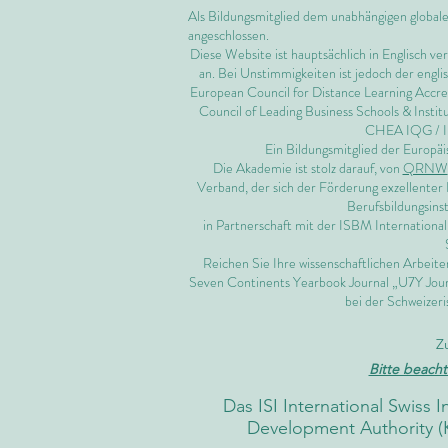
Als Bildungsmitglied dem unabhängigen global
angeschlossen.
Diese Website ist hauptsächlich in Englisch ve
an. Bei Unstimmigkeiten ist jedoch der engl
European Council for Distance Learning Accr
Council of Leading Business Schools & Instit
CHEA IQG /
Ein Bildungsmitglied der Euro
Die Akademie ist stolz darauf, von
QRNW
Verband, der sich der Förderung exzellenter 
Berufsbildungsinst
in Partnerschaft mit der ISBM Internationa
Reichen Sie Ihre wissenschaftlichen Arbeit
Seven Continents Yearbook Journal „U7Y Jour
bei der Schweizeri
Z
Bitte beacht
Das ISI International Swiss 
Development Authority (