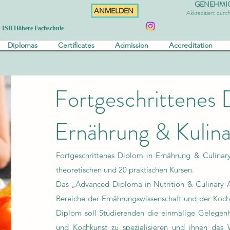
GENEHMIGT 
ANMELDEN
Akkreditiert dur
ISB Höhere Fachschule
Diplomas
Certificates
Admission
Accreditation
Fortgeschrittenes 
Ernährung & Kulina
Fortgeschrittenes Diplom in Ernährung & Culinar
theoretischen und 20 praktischen Kursen.
Das „Advanced Diploma in Nutrition & Culinary A
Bereiche der Ernährungswissenschaft und der Koch
Diplom soll Studierenden die einmalige Gelegenhe
und Kochkunst zu spezialisieren und ihnen das 