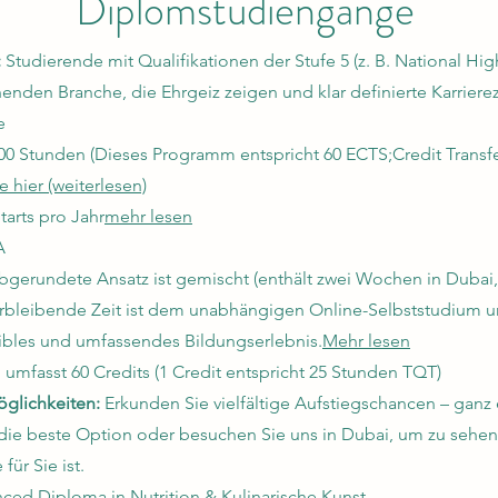
Diplomstudiengänge
:
Studierende mit Qualifikationen der Stufe 5 (z. B. National H
enden Branche, die Ehrgeiz zeigen und klar definierte Karriere
e
00 Stunden
(Dieses Programm entspricht 60 ECTS;
Credit Transf
e hier (weiterlesen)
tarts pro Jahr
mehr lesen
A
bgerundete Ansatz ist gemischt (enthält zwei Wochen in Dubai,
erbleibende Zeit ist dem unabhängigen Online-Selbststudium u
xibles und umfassendes Bildungserlebnis.
Mehr lesen
umfasst 60 Credits (1 Credit entspricht 25 Stunden TQT)
glichkeiten:
Erkunden Sie vielfältige Aufstiegschancen – ganz 
 die beste Option oder besuchen Sie uns in Dubai, um zu sehe
für Sie ist.
nced Diploma in Nutrition & Kulinarische Kunst