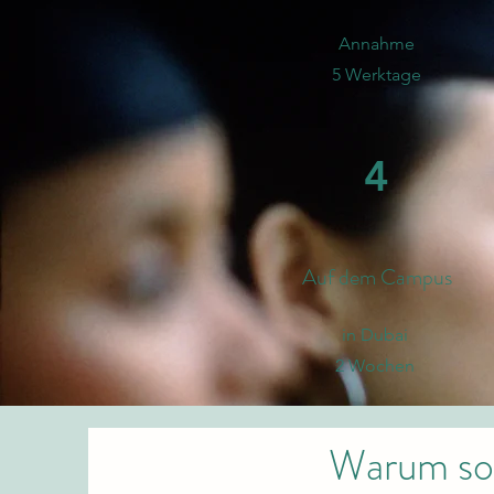
Annahme
5 Werktage
4
Auf dem Campus
in Dubai
2 Wochen
Warum sol