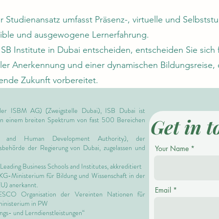
 Studienansatz umfasst Präsenz-, virtuelle und Selbst
exible und ausgewogene Lernerfahrung.
ISB Institute in Dubai entscheiden, entscheiden Sie sich
aler Anerkennung und einer dynamischen Bildungsreise, d
lende Zukunft vorbereitet.
er ISBM AG) (Zweigstelle Dubai), ISB Dubai ist
Get in t
 in einem breiten Spektrum von fast 500 Bereichen
 and Human Development Authority),
der
ngsbehörde der Regierung von Dubai, zugelassen und
Your Name
Leading Business Schools and Institutes,
akkreditiert
 KG-Ministerium für Bildung und Wissenschaft in der
EU) anerkannt.
Email
NESCO Organisation der Vereinten Nationen für
ministerium in PW
ngs- und Lerndienstleistungen“