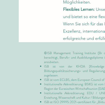
Möglichkeiten.
Flexibles Lernen:
Unser
und bietet so eine fl
Wenn Sie sich für das 
Exzellenz, internation
erfolgreiche und erfül
©ISB Management Training Institute (Br d
berechtigt, Berufs- und Ausbildungsdiplome
anzubieten.
ISB ist von
der KHDA (Knowledge
Bildungsqualitätssicherungs- und Regulieru
zugelassen.
ISB ist vom ECLBS, dem
European Council of 
Institutionelle Akkreditierung: BSKG ist vom
Region der Eurasischen Wirtschaftsunion (EA
Institutionelle Akkreditierung: EDU / U
Erziehung, Wissenschaft und Kultur / Bildungs
ISB ist
ISO 29995:2021-zertifiziert für
„Bildu