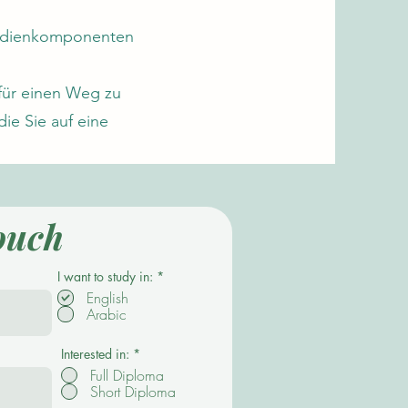
studienkomponenten
 für einen Weg zu
ie Sie auf eine
ouch
P
I want to study in:
*
f
English
l
Arabic
i
c
h
t
Interested in:
*
f
Full Diploma
e
Short Diploma
l
d