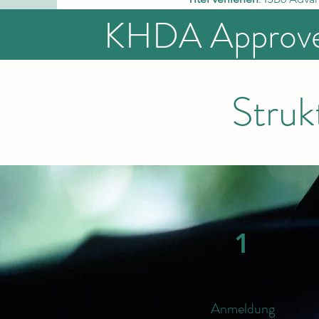
KHDA Approv
Struk
1
Anmeldung