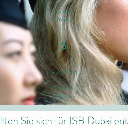
Live-Kurse
2 Wochen
5
Ausbildung
Praktikum
0
2
Wochen
lten Sie sich für ISB Dubai en