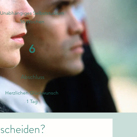
Unabhängiges Selbststudium
16 Wochen
6
Abschluss
​Herzlichen Glückwunsch
1 Tag
tscheiden?