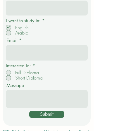
P
I want to study in:
*
f
English
l
Arabic
i
c
Email
h
t
f
e
l
d
Interested in:
*
Full Diploma
Short Diploma
Message
Submit