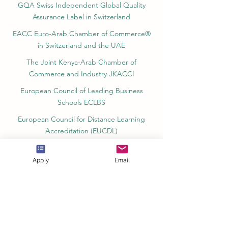
GQA Swiss Independent Global Quality
Assurance Label in Switzerland
EACC Euro-Arab Chamber of Commerce®
in Switzerland and the UAE
The Joint Kenya-Arab Chamber of
Commerce and Industry JKACCI
European Council of Leading Business
Schools ECLBS
European Council for Distance Learning
Accreditation (EUCDL)
Education in Zürich, Switzerland Platform:
Study and Life in Zürich
Apply
Email
Study in Switzerland is an educational
information website that helps students
Rankings, Ratings & Recognition
QRNW Quality Ranking NetWork (Ranking