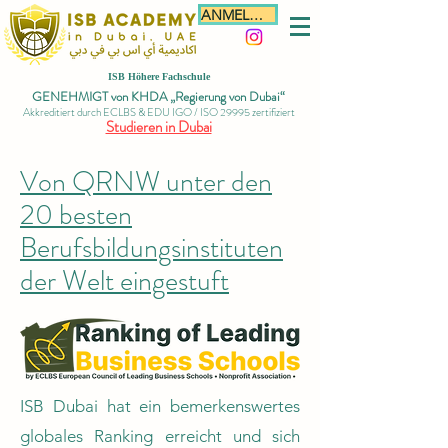
ANMELDEN
ISB Höhere Fachschule
GENEHMIGT von KHDA „Regierung von Dubai“
Akkreditiert durch ECLBS & EDU IGO / ISO 29995 zertifiziert
Studieren in Dubai
Von QRNW unter den
20 besten
Berufsbildungsinstituten
der Welt eingestuft
ISB Dubai hat ein bemerkenswertes
globales Ranking erreicht und sich