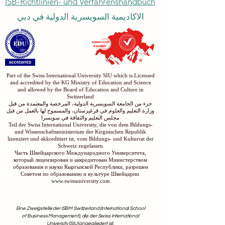
ISB-Richtlinien- und Verfahrenshandbuch
الاكاديمية السويسرية الدولية في دبي
Part of the Swiss International University SIU which is Licensed
and accredited by the KG Ministry of Education and Science
and allowed by the Board of Education and Culture in
Switzerland
جزء من الجامعة السويسرية الدولية، المرخصة والمعتمدة من قبل
وزارة التعليم والعلوم في قرغيزستان، والمسموح لها بالعمل من قبل
مجلس التعليم والثقافة في سويسرا
Teil der Swiss International University, die von dem Bildungs-
und Wissenschaftsministerium der Kirgisischen Republik
lizenziert und akkreditiert ist, vom Bildungs- und Kulturrat der
Schweiz zugelassen
Часть Швейцарского Международного Университета,
который лицензирован и аккредитован Министерством
образования и науки Кыргызской Республики, разрешен
Советом по образованию и культуре Швейцарии
www.swissuniversity.com
Eine Zweigstelle der ISBM Switzerland (International School
of Business Management), die der Swiss International
University (SIU) angegliedert ist.