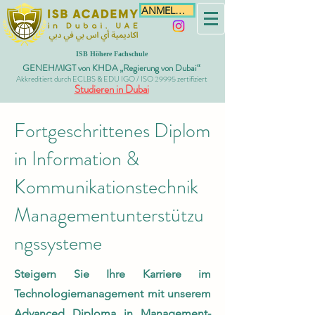
ANMELDEN
ISB Höhere Fachschule
GENEHMIGT von KHDA „Regierung von Dubai“
Akkreditiert durch ECLBS & EDU IGO / ISO 29995 zertifiziert
Studieren in Dubai
Fortgeschrittenes Diplom
in Information &
Kommunikationstechnik
Managementunterstützu
ngssysteme
Steigern Sie Ihre Karriere im
Technologiemanagement mit unserem
Advanced Diploma in Management-