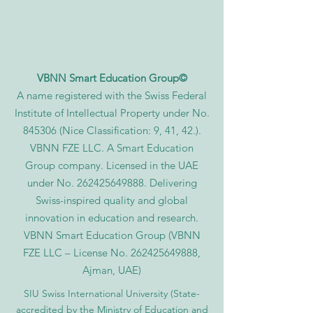
VBNN Smart Education Group©
A name registered with the Swiss Federal
Institute of Intellectual Property under No.
845306 (Nice Classification: 9, 41, 42.).
VBNN FZE LLC. A Smart Education
Group company. Licensed in the UAE
under No.
262425649888
. Delivering
Swiss-inspired quality and global
innovation in education and research.
VBNN Smart Education Group (VBNN
FZE LLC – License No.
262425649888
,
Ajman, UAE)
SIU Swiss International University (
State-
accredited by the Ministry of Education and