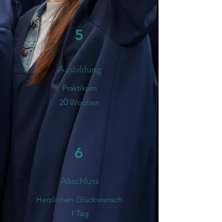
5
Ausbildung
Praktikum
0
2
Wochen
6
Abschluss
​Herzlichen Glückwunsch
1 Tag