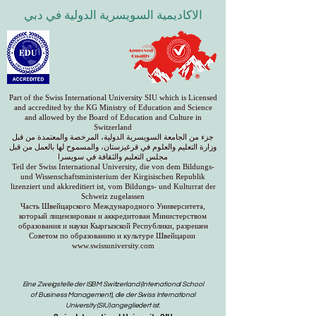
الاكاديمية السويسرية الدولية في دبي
Part of the Swiss International University SIU which is Licensed
and accredited by the KG Ministry of Education and Science
and allowed by the Board of Education and Culture in
Switzerland
جزء من الجامعة السويسرية الدولية، المرخصة والمعتمدة من قبل
وزارة التعليم والعلوم في قرغيزستان، والمسموح لها بالعمل من قبل
مجلس التعليم والثقافة في سويسرا
Teil der Swiss International University, die von dem Bildungs-
und Wissenschaftsministerium der Kirgisischen Republik
lizenziert und akkreditiert ist, vom Bildungs- und Kulturrat der
Schweiz zugelassen
Часть Швейцарского Международного Университета,
который лицензирован и аккредитован Министерством
образования и науки Кыргызской Республики, разрешен
Советом по образованию и культуре Швейцарии
www.swissuniversity.com
Eine Zweigstelle der ISBM Switzerland (International School
of Business Management), die der Swiss International
University (SIU) angegliedert ist.