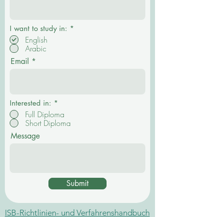
P
I want to study in:
*
f
English
l
Arabic
i
c
Email
h
t
f
e
l
d
Interested in:
*
Full Diploma
Short Diploma
Message
Submit
ISB-Richtlinien- und Verfahrenshandbuch