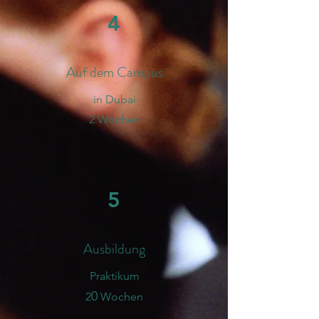
4
Auf dem Campus
in Dubai
2 Wochen
5
Ausbildung
Praktikum
0
2
Wochen