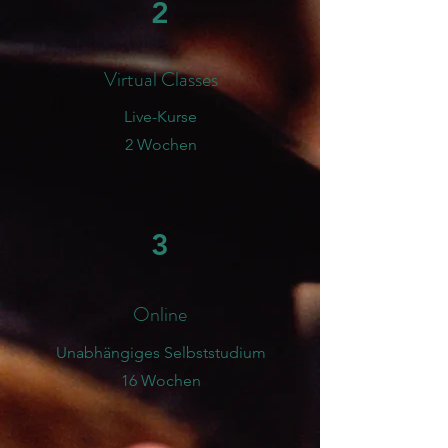
2
Virtual Classes
Live-Kurse
2 Wochen
3
Online
Unabhängiges Selbststudium
16 Wochen