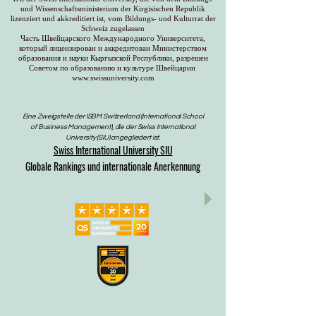
und Wissenschaftsministerium der Kirgisischen Republik
lizenziert und akkreditiert ist, vom Bildungs- und Kulturrat der
Schweiz zugelassen
Часть Швейцарского Международного Университета,
который лицензирован и аккредитован Министерством
образования и науки Кыргызской Республики, разрешен
Советом по образованию и культуре Швейцарии
www.swissuniversity.com
Eine Zweigstelle der ISBM Switzerland (International School
of Business Management), die der Swiss International
University (SIU) angegliedert ist.
Swiss International University SIU
Globale Rankings und internationale Anerkennung