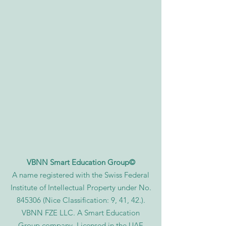
VBNN Smart Education Group©
A name registered with the Swiss Federal
Institute of Intellectual Property under No.
845306 (Nice Classification: 9, 41, 42.).
VBNN FZE LLC. A Smart Education
Group company. Licensed in the UAE