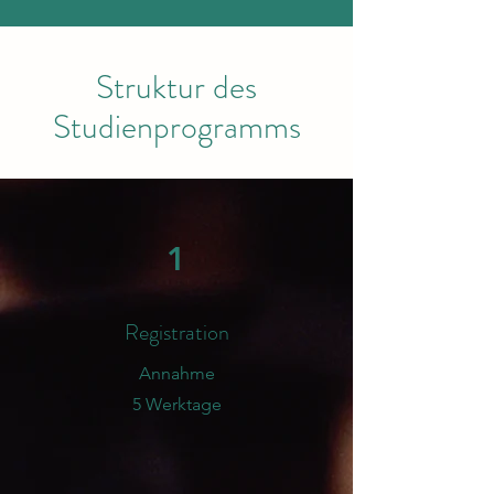
Struktur des
Studienprogramms
1
Registration
Annahme
5 Werktage