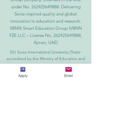
under No.
262425649888
. Delivering
Swiss-inspired quality and global
innovation in education and research.
VBNN Smart Education Group (VBNN
FZE LLC – License No.
262425649888
,
Ajman, UAE)
SIU Swiss International University (
State-
accredited by the Ministry of Education and
Science KG, License No. LS240001853.)
ISB Academy (International Swiss Institute in
Apply
Email
Dubai) approved and permitted by KHDA,
Gov of Dubai
International School of Management ISBM
operates under the allowance granted by
the Board of Education.
ISBM Business School, among the leading
independent hotel and business