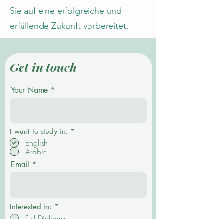
Sie auf eine erfolgreiche und
erfüllende Zukunft vorbereitet.
Get in touch
Your Name
P
I want to study in:
*
f
English
l
Arabic
i
c
Email
h
t
f
e
l
d
Interested in:
*
Full Diploma