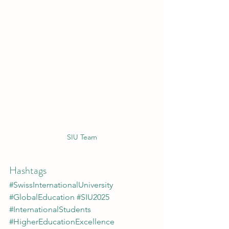
SIU Team
Hashtags
#SwissInternationalUniversity
#GlobalEducation
#SIU2025
#InternationalStudents
#HigherEducationExcellence