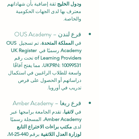
ودول الخليج
 ثقة إضافية بأن شهاداتهم 
معترف بها لدى الجهات الحكومية 
والخاصة.
فرع لندن – OUS Academy
في 
المملكة المتحدة
، تم تسجيل 
OUS 
Academy
 رسميًا في 
UK Register 
of Learning Providers
 تحت رقم 
UKPRN: 10099531
، مما يفتح آفاقًا 
واسعة للطلاب الراغبين في استكمال 
دراساتهم أو الحصول على فرص 
تدريب في أوروبا.
فرع ريغا – Amber Academy
في 
لاتفيا
، تقدم الجامعة برامجها عبر 
Amber Academy
، المسجلة رسميًا 
لدى 
مكتب براءات الاختراع التابع 
لوزارة العدل اللاتفية
 برقم 
M-25-440
، 