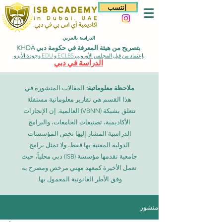
إنتسب
الدراسة بالعربي
بتصريح من هيئة المعرفة في حكومة دبي KHDA
بإعتماد من قبل المجلس الأوروبي ECLBS و EDU وجودة الأيزو
الدراسة في دبي
ملاحظة معلوماتية:
المقالات المنشورة في
هذا القسم هي تقارير معلوماتية مستقلة
تتعلق بشبكة (VBNN) العالمية. إن الإنجازات
الأكاديمية، تصنيفات الجامعات، والبرامج
الدراسية المشار إليها تخص المؤسسات
الدولية المعنية بها فقط، ولا تمثل برامج
جامعية تقدمها مؤسسة (ISB) دبي محلياً، حيث
تعمل الأخيرة كمعهد مهني مرخص ومصرح به
وفق الأطر القانونية المعمول بها.
منشور