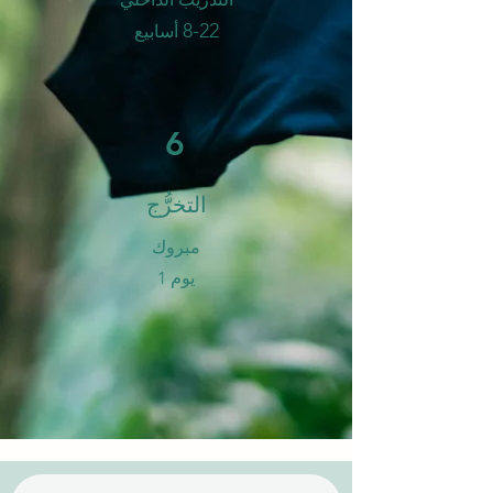
8-
2
2
أسابيع
6
التخرُّج
​مبروك
يوم 1