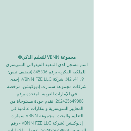
مجموعة VBNN للتعليم الذكي©
اسم مسجل لدى المعهد الفيدرالي السويسري
للملكية الفكرية برقم 845306 (تصنيف نيس:
9، 41، 42). شركة VBNN FZE LLC، إحدى
شركات مجموعة سمارت إديوكيشن. مرخصة
في الإمارات العربية المتحدة برقم
262425649888
. تقدم جودة مستوحاة من
المعايير السويسرية وابتكارات عالمية في
التعليم والبحث. مجموعة VBNN سمارت
إديوكيشن (شركة VBNN FZE LLC - رقم
الترخيص
262425649888
، عجمان، الإمارات