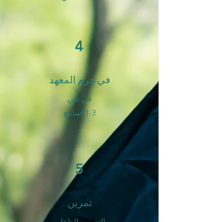
4
في حرم المعهد
في دبي
1-3 أسابيع
5
تمرين
التدريب الداخلي