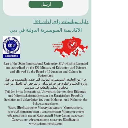
ارسل
دليل سياسات وإجراءات ISB
الاكاديمية السويسرية الدولية في دبي
Part of the Swiss International University SIU which is Licensed
and accredited by the KG Ministry of Education and Science
and allowed by the Board of Education and Culture in
Switzerland
جزء من الجامعة السويسرية الدولية، المرخصة والمعتمدة من قبل
وزارة التعليم والعلوم في قرغيزستان، والمرخص لها بالعمل من قبل
مجلس التعليم والثقافة في سويسرا
Teil der Swiss International University, die von dem Bildungs-
und Wissenschaftsministerium der Kirgisischen Republik
lizenziert und akkreditiert ist, vom Bildungs- und Kulturrat der
Schweiz zugelassen
Часть Швейцарского Международного Университета,
который лицензирован и аккредитован Министерством
образования и науки Кыргызской Республики, разрешен
Советом по образованию и культуре Швейцарии
www.swissuniversity.com