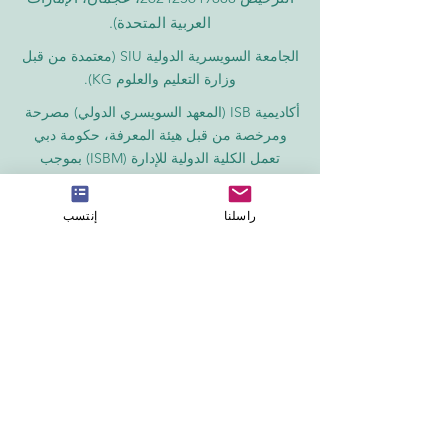
العربية المتحدة).
الجامعة السويسرية الدولية
SIU
(
معتمدة من قبل
وزارة التعليم والعلوم KG).
أكاديمية ISB (المعهد السويسري الدولي) مصرحة
ومرخصة من قبل هيئة المعرفة، حكومة دبي
تعمل الكلية الدولية للإدارة (ISBM) بموجب
الترخيص من قبل مجلس التعليم في الكانتون
تُعد كلية إدارة الأعمال ISBM من بين أبرز كليات
راسلنا
إنتسب
إدارة الفنادق والأعمال المستقلة في سويسرا
أكاديمية OUS في لندن مسجلة رسمياً لدى سجل
مزودي التعليم في المملكة المتحدة (UKRLP).
مجلة U7Y الأكاديمية، مسجلة في المكتبة الوطنية
السويسرية ISSN 3042-4399
أكاديمية إدارة الأعمال في سويسرا، اسم مسجل
لدى المعهد الفيدرالي السويسري للملكية الفكرية
معهد IOSAAT لعلوم وتقنيات الفضاء التطبيقية،