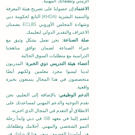
الزمني وتطلعاتك المهنية.
الاعتماد:
إن حصولنا على تصريح هيئة المعرفة
والتنمية البشرية (KHDA) التابع لحكومة دبي
وشهادة المجلس الأوروبي ECLBS يضمنان
الاعتراف والتقدير الدولي لتعليمك.
صلة الصناعة:
نحن نعمل بشكل وثيق مع
خبراء الصناعة لضمان توافق مناهجنا
الدراسية مع متطلبات السوق الحالية.
أعضاء هيئة التدريس ذوي الخبرة:
المدربون
لدينا ليسوا مجرد معلمين ولكنهم أيضًا
متخصصون في هذا المجال يتمتعون بخبرة
واقعية.
الدعم الوظيفي:
بالإضافة إلى التعليم، نحن
نقدم التوجيه والدعم المهني لمساعدتك على
الانطلاق أو التقدم في المجال الذي اخترته.
انضم إلينا في معهد ISB في دبي وابدأ رحلة
النمو الشخصي والمهني. أحلامك وتطلعاتك
هي أولويتنا القصوى، ونحن هنا لإرشادك في