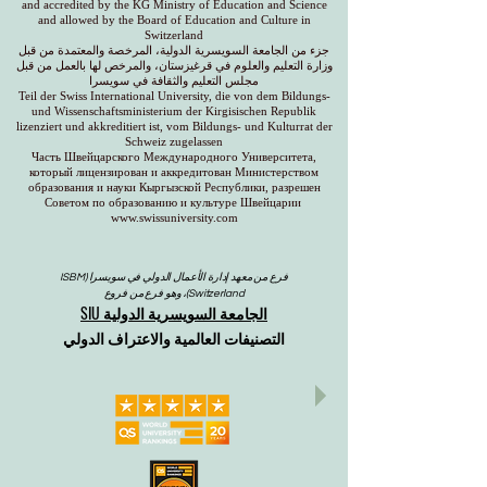
and accredited by the KG Ministry of Education and Science
and allowed by the Board of Education and Culture in
Switzerland
جزء من الجامعة السويسرية الدولية، المرخصة والمعتمدة من قبل
وزارة التعليم والعلوم في قرغيزستان، والمرخص لها بالعمل من قبل
مجلس التعليم والثقافة في سويسرا
Teil der Swiss International University, die von dem Bildungs-
und Wissenschaftsministerium der Kirgisischen Republik
lizenziert und akkreditiert ist, vom Bildungs- und Kulturrat der
Schweiz zugelassen
Часть Швейцарского Международного Университета,
который лицензирован и аккредитован Министерством
образования и науки Кыргызской Республики, разрешен
Советом по образованию и культуре Швейцарии
www.swissuniversity.com
فرع من معهد إدارة الأعمال الدولي في سويسرا (ISBM
Switzerland)، وهو فرع من فروع
الجامعة السويسرية الدولية SIU
التصنيفات العالمية والاعتراف الدولي