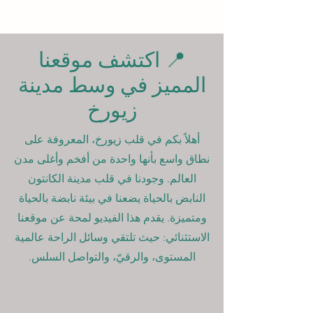
📍 اكتشف موقعنا
المميز في وسط مدينة
زيورخ
أهلاً بكم في قلب زيورخ، المعروفة على
نطاق واسع بأنها واحدة من أفخم وأغلى مدن
العالم. وجودنا في قلب مدينة الكانتون
النابض بالحياة يضعنا في بيئة نابضة بالحياة
ومتميزة. يقدم هذا الفيديو لمحة عن موقعنا
الاستثنائي: حيث تلتقي وسائل الراحة عالمية
المستوى، والرقيّ، والتواصل السلس.