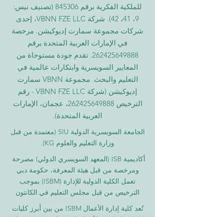
للملكية الفكرية برقم 845306 (تصنيف نيس:
9، 41، 42). شركة VBNN FZE LLC، إحدى
شركات مجموعة سمارت إديوكيشن. مرخصة
في الإمارات العربية المتحدة برقم
262425649888
. تقدم جودة مستوحاة من
المعايير السويسرية وابتكارات عالمية في
التعليم والبحث. مجموعة VBNN سمارت
إديوكيشن (شركة VBNN FZE LLC - رقم
الترخيص
262425649888
، عجمان، الإمارات
العربية المتحدة).
الجامعة السويسرية الدولية
SIU
(
معتمدة من قبل
وزارة التعليم والعلوم KG).
أكاديمية ISB (المعهد السويسري الدولي) مصرحة
ومرخصة من قبل هيئة المعرفة، حكومة دبي
تعمل الكلية الدولية للإدارة (ISBM) بموجب
الترخيص من قبل مجلس التعليم في الكانتون
تُعد كلية إدارة الأعمال ISBM من بين أبرز كليات