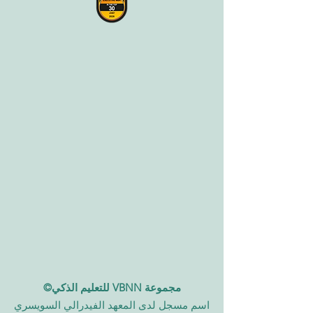
مجموعة VBNN للتعليم الذكي©
اسم مسجل لدى المعهد الفيدرالي السويسري