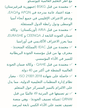
مع أطر التعليم العالمية لليونسكو.
✅ معتمدة من قبل BSKG (جمهورية قيرغيزستان)
- هيئة اعتماد عامة مدرجة في APQN وEAQA،
وتدعم الاعتراف الإقليمي في جميع أنحاء آسيا
الوسطى ودول رابطة الدول المستقلة.
✅ معتمدة من قبل ARIA (أوزبكستان) - وكالة
ضمان الجودة التابعة لـ CEENQA و EURASHE،
مما يعزز الاعتراف الأكاديمي في أوراسيا.
✅ معتمدة من قبل IEAC (المملكة المتحدة) -
معترف بها من قبل مؤسسة الجودة البريطانية
للتميز في الأداء المؤسسي.
✅ معتمدة من قبل QAHE - وكالة ضمان الجودة
العالمية النشطة في أكثر من 40 دولة.
✅ حاصلة على شهادة ISO 21001:2018 - معيار
نظام إدارة المنظمات التعليمية الدولية، مما يدل
على الالتزام بالتميز المتمركز حول المتعلم.
✅ تم تصنيفها في المرتبة 49 عالميًا من قبل
QRNW (شبكة تصنيف الجودة) - وهي منصة
تصنيف تعتمد على الأداء الكمي تابعة لمرصد