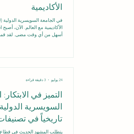
الأكاديمية
الأكاديمية مع العالم. الآن، أصبح
أسهل من أي وقت مضى. لقد قمنا 
Science). تُعد هذه المنصة وا
الموثوقة للأوراق الأكاديمية عالي
النظراء. عندما يُدرج مقال هنا، فه
للقيمة العلمية والتميز. سواء كنت
باحثاً عالم
24 يوليو
3 دقيقة قراءة
التميز في الابتكار: 
السويسرية الدولية 
تاريخياً في تصنيفات 026
يتطلب المشهد الحديث في قطاع #