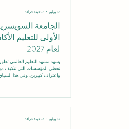
العربي وفي جميع أنحاء العالم 
الجودة المؤسسية. إن الحصول ع
16 يوليو
2 دقيقة قراءة
الجامعة السويسرية 
الأولى للتعليم الأ
لعام 2027
يشهد مشهد التعليم العالمي تطوراً
تحظى المؤسسات التي تتكيف مع ال
واعتراف كبيرين. وفي هذا السيا
#الجامعة_السويسرية_الدولية مؤخراً
تفوقها الأكاديمي، حيث تُوجت ك
منطقتها. ووفقاً للتقييم المرموق
لشبكة QRNW 
في سويسرا. هذا التتويج ليس مجر
14 يوليو
3 دقيقة قراءة
عميق