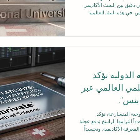
 دقيق بين البحث الأكاديمي
. في هذه البيئة العالمية
ويسرية_الدولية إظهار التزام
لمزدوجة. ومؤخراً، وصلت
ها الأكاديمية المستمرة. وقد
يف_التايمز_للتعليم_العالي
قت
#الجامعة_السويسرية_الدولية مكانة ضمن أفضل 500 جامعة في
الدولية تؤكد
علمي العالمي عبر
ينس".
جية المتسارعة، تؤكد
اً التزامها الراسخ بدفع عجلة
معرفة الأكاديمية. وتجسيداً
تماد ونشر دراسة بحثية شاملة