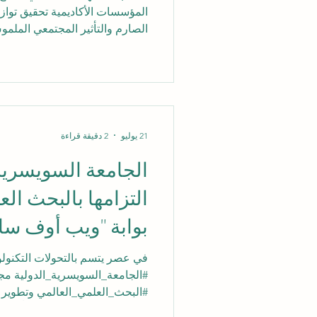
المؤسسات الأكاديمية تحقيق توازن
الصارم والتأثير المجتمعي الملموس
الديناميكية، تواصل #الجامعة_الس
قوي ومدروس تجاه هذه الأهداف ا
المؤسسة إلى مرحلة بارزة في رحلت
سلط الإصدار الرسمي لنتائج #تصن
الضوء على هذا التقدم، حيث حق
21 يوليو
2 دقيقة قراءة
مجال #ا
الجامعة السويسرية 
التزامها بالبحث ال
بوابة "ويب أوف سا
في عصر يتسم بالتحولات التكنولو
#الجامعة_السويسرية_الدولية مجدد
#البحث_العلمي_العالمي وتطوير ال
لهذا الدور الريادي، تم مؤخراً اع