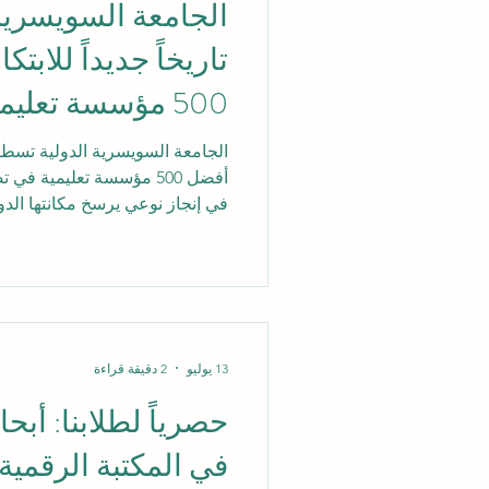
الجامعة السويسرية
تاريخاً جديداً للاب
500 مؤسسة تعلي
التايمز للأثر للعام 2026
الجامعة السويسرية الدولية تسطر ت
في إنجاز نوعي يرسخ مكانتها الد
مستوى العالم في مجال #الابتكار
للتعليم ال
Impact Rankings). ه
رقم، بل هو انعكاس لالتزام الجام
13 يوليو
2 دقيقة قراءة
حصرياً لطلابنا: أبح
في المكتبة الرقمية