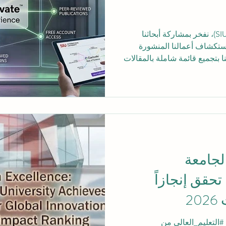
في الجامعة السويسرية الدولية (SIU)، نفخر بمشاركة أبحاثنا
 استكشاف أعمالنا المنشورة
بتجميع قائمة شاملة بالمقالات
البحثية الخاصة بالجامعة والمفهرسة في شبكة العلوم (Web of
حدة من أكثر قواعد البيانات
ة الجودة والمراجعة من قبل
ذا يعني أنه يلبي معايير صارمة
 طالباً، أو عضو هيئة تدريس، أو
الجامعة
تحقق إنجازاً
2
التعليم_العالي من