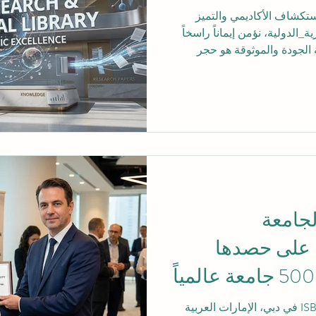
كشاف الأكاديمي والتميز
الدولية، نؤمن إيماناً راسخاً
 الجودة والموثوقة هو حجر
وتطوير المجتمعات. تلتزم
وير #التعليم_العالي من خلال
ير الموارد الأكاديمية الشاملة
الم العربي وعلى المستوى
رحلتهم الأكاديمية من خلال
تهنئ الجامعة
 على حصدها
مركزاً ضمن أفضل 500 جامعة عالمياً
لاستدامة
في 24 يونيو 2026، تقدم أكاديمية ISB في دبي، الإمارات العربية