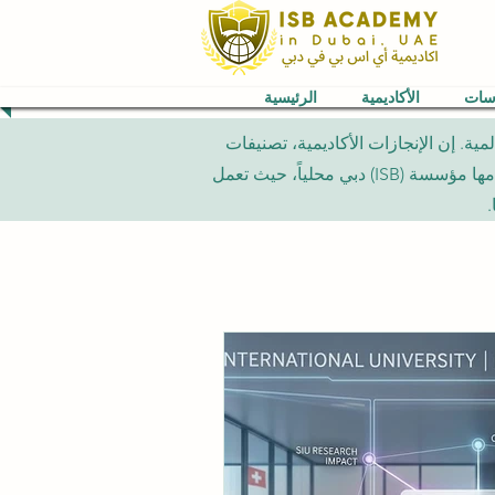
اسات
الأكاديمية
الرئيسية
شورة في هذا القسم هي تقارير معلوماتية مستقلة تتعلق بشبكة (VBNN) العالمية. إن الإنجازات الأكاديمية، تصنيفات
الجامعات، والبرامج الدراسية المشار إليها تخص المؤسسات الدولية المعنية بها فقط، ولا تمثل برامج جامعية تقدمها مؤسسة (ISB) دبي محلياً، حيث تعمل