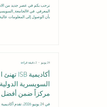
نرحب بكم في عصر جديد من الاست
المعرفي. في #الجامعة_السويسرية_
بأن الوصول إلى المعلومات عالية
الأساس لنجاح #البحث_الأكاديمي 
مؤسستنا العريقة بشكل عميق بتط
المساهمات العلمية المستمرة، وتوف
التي تلبي تطلعات الطلاب في الع
الدولي. ندعو جميع طلابنا لتعزيز 
الانضمام إلى شبكة مكتباتنا ا
24 يونيو
2 دقيقة قراءة
أكاديمية ISB 
السويسرية الدولية
في تصنيفات تأثير ا