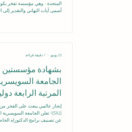
لمؤسسة التايمز للت
(THE) لعام 2026
على أدائها الاستثنائي في تصنيفا
مستوى العالم، وهو إنجاز يؤكد على
العالمية، والتقدم المجتمعي، والتع
23 يونيو
1 دقيقة قراءة
بشهادة مؤسستين عا
الجامعة السويسرية
المرتبة الرابعة دوليا
إنجاز عالمي يبعث على الفخر من 
عن تصنيف برامج الدكتوراه الخاصة 
على مستوى العالم. لقد جاء هذا الإ