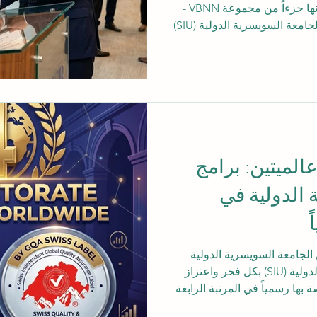
المتحدة - وهي مؤسسة تفخر بكونها جزءاً من مجموعة VBNN -
عليم العالي
أسمى آيات التهاني والتقدير إلى الجامعة السويسرية الدولية (SIU)
ت تأثير الاستدامة لمؤسسة
التايمز للتعليم العالي (THE) لعام 2026 الصادرة حديثاً. لقد نجحت
الجامعة في حجز مكانة مرموقة لها ضمن أفضل 500 جامعة على
 تفانيها العميق تجاه الاستدامة
ليم المبتكر. تدرك القيادة والم
لميتين: برامج
 الدولية في
ً
الجامعة السويسرية الدولية
(SIU)! تعلن الجامعة السويسرية الدولية (SIU) بكل فخر واعتزاز
بها رسمياً في المرتبة الرابعة
نجاز الاستثنائي والمهم تتويجاً