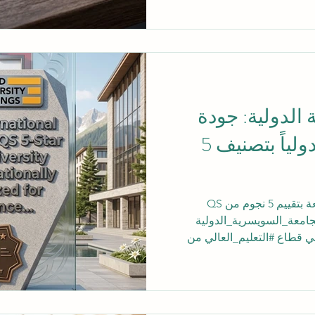
بعنوان "الطب عن بعد في أواخر عام 2025: الرعاية الهجينة،
رقمياً"، حيث تم إدراجها
رسمياً في قاعدة بيانات #ويب_أوف_ساينس (Web of Science)،
يانات العلمية عراقة ودقة
الدولية: جودة
تعليمية معترف بها دولياً بتصنيف 5
الجامعة السويسرية الدولية: جامعة بتقييم 5 نجوم من QS
ف دولي بالتميز تواصل #الجامعة_السويسرية_الدولية
إرساء معايير استثنائية وواضحة في قطاع #التعليم_العالي من
خلال تحقيقها التقييم المرموق من فئة 5 نجوم وفقاً لتصنيف QS
تقييم الجامعات من أدق الأنظمة
 عبر مجموعة واسعة من
الطموحين وعائلاتهم في العالم