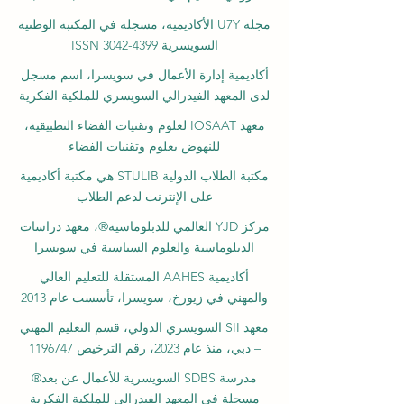
مجلة U7Y الأكاديمية، مسجلة في المكتبة الوطنية
السويسرية ISSN 3042-4399
أكاديمية إدارة الأعمال في سويسرا، اسم مسجل
لدى المعهد الفيدرالي السويسري للملكية الفكرية
معهد IOSAAT لعلوم وتقنيات الفضاء التطبيقية،
للنهوض بعلوم وتقنيات الفضاء
مكتبة الطلاب الدولية STULIB هي مكتبة أكاديمية
على الإنترنت لدعم الطلاب
مركز YJD العالمي للدبلوماسية®، معهد دراسات
الدبلوماسية والعلوم السياسية في سويسرا
أكاديمية AAHES المستقلة للتعليم العالي
والمهني في زيورخ، سويسرا، تأسست عام 2013
معهد SII السويسري الدولي، قسم التعليم المهني
– دبي، منذ عام 2023، رقم الترخيص 1196747
مدرسة SDBS السويسرية للأعمال عن بعد®
مسجلة في المعهد الفيدرالي للملكية الفكرية