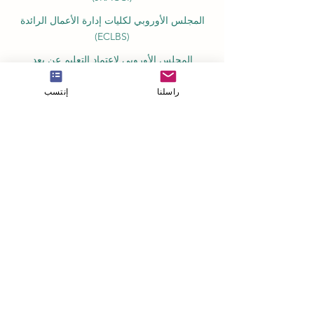
المجلس الأوروبي لكليات إدارة الأعمال الرائدة
(ECLBS)
المجلس الأوروبي لاعتماد التعليم عن بعد
(EUCDL)
راسلنا
إنتسب
التعليم في زيورخ، سويسرا: الدراسة والحياة في
زيورخ
موقع "الدراسة في سويسرا" معلومات عن
افضل الجامعات
التصنيفات والتقييمات والتقدير
شبكة تصنيف الجودة QRNW (تصنيف الجامعات
والمعاهد الرائدة)
تصنيفات كيو إس العالمية للجامعات، شركة
كواكاريلي سيموندز المحدودة، المملكة المتحدة
تصنيف التايمز للتعليم العالي (تصنيفات الجامعات
العالمية) - المملكة المتحدة