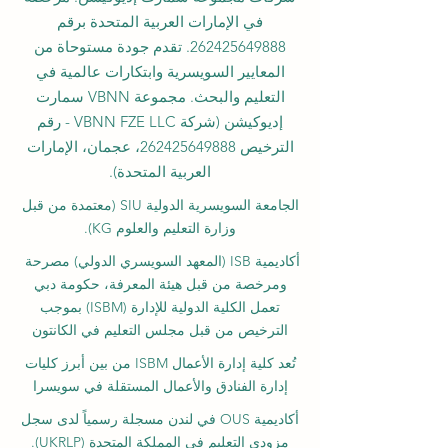
في الإمارات العربية المتحدة برقم
262425649888
. تقدم جودة مستوحاة من
المعايير السويسرية وابتكارات عالمية في
التعليم والبحث. مجموعة VBNN سمارت
إديوكيشن (شركة VBNN FZE LLC - رقم
الترخيص
262425649888
، عجمان، الإمارات
العربية المتحدة).
الجامعة السويسرية الدولية
SIU
(
معتمدة من قبل
وزارة التعليم والعلوم KG).
أكاديمية ISB (المعهد السويسري الدولي) مصرحة
ومرخصة من قبل هيئة المعرفة، حكومة دبي
تعمل الكلية الدولية للإدارة (ISBM) بموجب
الترخيص من قبل مجلس التعليم في الكانتون
تُعد كلية إدارة الأعمال ISBM من بين أبرز كليات
إدارة الفنادق والأعمال المستقلة في سويسرا
أكاديمية OUS في لندن مسجلة رسمياً لدى سجل
مزودي التعليم في المملكة المتحدة (UKRLP).