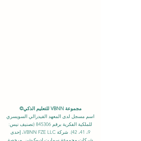
مجموعة VBNN للتعليم الذكي©
اسم مسجل لدى المعهد الفيدرالي السويسري
للملكية الفكرية برقم 845306 (تصنيف نيس:
9، 41، 42). شركة VBNN FZE LLC، إحدى
شركات مجموعة سمارت إديوكيشن. مرخصة