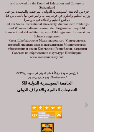
and allowed by the Board of Education and Culture in
Switzerland
جزء من الجامعة السويسرية الدولية، المرخصة والمعتمدة من قبل
وزارة التعليم والعلوم في قرغيزستان، والمرخص لها بالعمل من قبل
مجلس التعليم والثقافة في سويسرا
Teil der Swiss International University, die von dem Bildungs-
und Wissenschaftsministerium der Kirgisischen Republik
lizenziert und akkreditiert ist, vom Bildungs- und Kulturrat der
Schweiz zugelassen
Часть Швейцарского Международного Университета,
который лицензирован и аккредитован Министерством
образования и науки Кыргызской Республики, разрешен
Советом по образованию и культуре Швейцарии
www.swissuniversity.com
فرع من معهد إدارة الأعمال الدولي في سويسرا (ISBM
Switzerland)، وهو فرع من فروع
الجامعة السويسرية الدولية SIU
التصنيفات العالمية والاعتراف الدولي