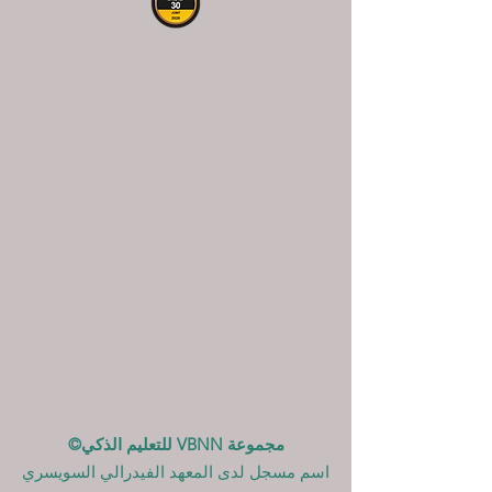
مجموعة VBNN للتعليم الذكي©
اسم مسجل لدى المعهد الفيدرالي السويسري