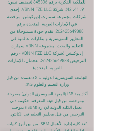
للملكية الفكرية برقم 845306 (تصنيف نيس:
9، 41، 42). شركة VBNN FZE LLC، إحدى
شركات مجموعة سمارت إديوكيشن. مرخصة
في الإمارات العربية المتحدة برقم
262425649888
. تقدم جودة مستوحاة من
المعايير السويسرية وابتكارات عالمية في
التعليم والبحث. مجموعة VBNN سمارت
إديوكيشن (شركة VBNN FZE LLC - رقم
الترخيص
262425649888
، عجمان، الإمارات
العربية المتحدة).
الجامعة السويسرية الدولية
SIU
(
معتمدة من قبل
وزارة التعليم والعلوم KG).
أكاديمية ISB (المعهد السويسري الدولي) مصرحة
ومرخصة من قبل هيئة المعرفة، حكومة دبي
تعمل الكلية الدولية للإدارة (ISBM) بموجب
الترخيص من قبل مجلس التعليم في الكانتون
تُعد كلية إدارة الأعمال ISBM من بين أبرز كليات
إدارة الفنادق والأعمال المستقلة في سويسرا