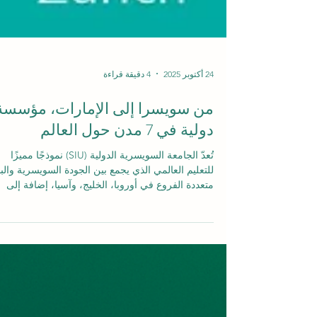
24 أكتوبر 2025
4 دقيقة قراءة
من سويسرا إلى الإمارات، مؤسسة
دولية في 7 مدن حول العالم
تُعدّ الجامعة السويسرية الدولية (SIU) نموذجًا مميزًا
للتعليم العالمي الذي يجمع بين الجودة السويسرية والبن
متعددة الفروع في أوروبا، الخليج، وآسيا، إضافة إلى
منصتها الإلكترونية القوية. تأسست الجامعة
وأطلقت برامجها عبر الإنترنت منذ عام 2013. تعمل
الجامعة اليوم في سبع مدن: زيورخ، لوتسرن، ريغا،
لندن، دبي، بيشكيك، وأوش، تحت مظلة مجموعة التعل
الذكي VBNN Smart Education Group . تس
المقالة تطور نموذج SIU عبر ثلاث نظريات سوسيولو
رأس المال عند بورديو (الاقتصا