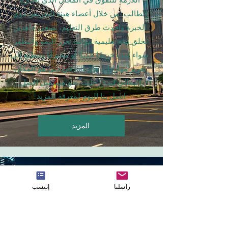
الطالب. من خلال أعضاء هيئة التدريس ذوي
الخبرة واحدث طرق التعليم، نسعى جاهدين
لخلق بيئة تعليمية مواتية تعزز النمو والتطور.
سواء كنت خريجًا حديثًا أو محترفًا وتتطلع إلى
تعزيز مهاراتك، فإن ISB في دبي هو المكان
المثالي لبدء رحلتك نحو مستقبل افضل.
اتصل بنا اليوم لمعرفة المزيد!
المزيد
راسلنا
إنتسب