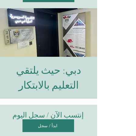
دبي: حيث يلتقي
التعليم بالابتكار
إنتسب الآ
ن / سجل اليوم
ابدأ / سجل