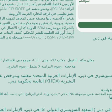
سؤالكم
الأوروبي لاعتماد التعليم عن بُعد (EUCDL)
، عضو في
ا
الرائدة
(ECLBS)، وعضو معتمد في USA CHEA IQG / INQAAHE EUROPE.
عضو تعليمي في غرفة التجارة العربية الأوروبية
تفتخر الأكاديمية بأنها مصنفة ضمن المعاهد المهنية ال
جمعية أوروبية رائدة غير ربحية مكرسة لتعزيز التميز في
بالشراكة مع مدرسة ISBM الدولية لإدارة الأعمال في
ل
أرسل أوراقك العلمية للنشر المُحكم: كشف النقاب عن مجل
) ISSN: 3042-4399 (مسجلة لدى المكتبة الوطنية السويسرية)
www.U7Y.com
لية في دبي
مكان مكتب القبول: مكتب 213، مبنى CEO، مجمع دبي للاستثمار DIP، دبي
ملاحظة: رسوم الدراسة لا تشمل رسوم التخرج.
لدولي السويسري في دبي، الإمارات العربية المتحدة معتمد ومرخص 
البشرية (KHDA) التابعة لحكومة دبي.
 واحدة.
دن دولية. اختر البرنامج الذي يناسب أهدافك، لغتك، وطموحك المهني.
ا
المعهد السويسري الدولي ISI في دبي، الإمارات العربية المتحدة)