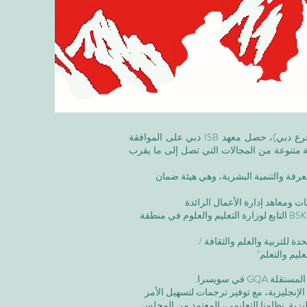
©معهد التدريب الإداري ISB (فرع من ISBM AG) (فرع دبي)، حصل معهد ISB دبي على الموافقة
عة متنوعة من المجالات التي تصل إلى ما يقرب
عرفة والتنمية البشرية،
وهي هيئة ضمان
ت ومعاهد إدارة الأعمال الرائدة
الاعتماد المؤسسي: تم الاعتراف بالأكاديمية من قبل BSKG التابع لوزارة التعليم والعلوم في منطقة
ليم والتعلم"
 في سويسرا.
لإنجليزية، مع توفير ترجمات لتسهيل الأمر
زية. نظامنا التعليمي، المعتمد من
المجلس