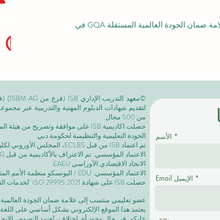
منتسب كعضو تعليمي مع علامة ضمان الجودة العالمية المستقلة GQA في
لتقديم شهادات الدبلوم المهنية والتدريبية عبر مجمو
من 500 مجال.
حصلت اكاديمية ISB على موافقة وتصريح من
هيئة الم
الجودة التعليمية والتنظيمية لحكومة دبي.
الأسم
تم اعتماد ISB من قبل ECLBS،
المجلس الأوروبي لكليا
الاتحاد الاقتصادي الأوراسي EAEU
الاعتماد المؤسسي: EDU / اليونسكو منظمة الأمم المتحدة للتربية والعلم والثقافة /
Email الإيميل
حصلت ISB على
شهادة ISO 29995:2021
"لخدمات التع
عضو تعليمي منتسب إلى علامة ضمان الجودة العالمية المستقلة GQA
يعتمد هذا الموقع الإلكتروني بشكل أساسي على اللغة ا
عليكم. في حال وجود أي اختلاف، تُعتمد النصوص الإنجلي