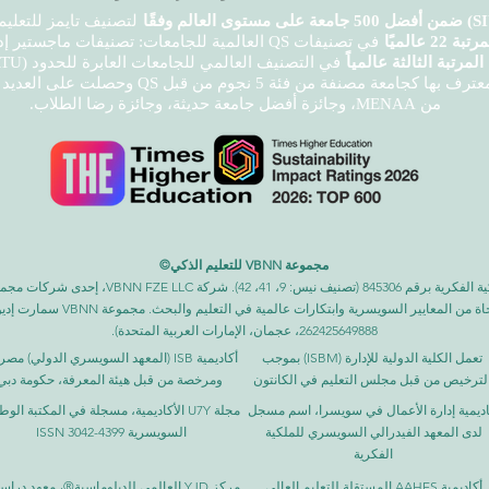
لتصنيف تايمز للتعليم العالي لعام 026
عالميًا
في تصنيفات QS العالمية للجامعات: تصنيفات ماجستير إدارة الأعمال التنفيذية 2026 - مشترك.
مرتبة الثالثة عالمياً
في التصنيف العالمي للجامعات العابرة للحدود (GRTU) لعام 2027 الصادر عن QRNW.
كما أن الجامعة السويسرية الدولية SIU معترف بها
من MENAA، وجائزة أفضل جامعة حديثة، وجائزة رضا الطلاب.
مجموعة VBNN للتعليم الذكي©
اسم مسجل لدى المعهد الفيدرالي السويسري للملكية ا
262425649888، عجمان، الإمارات العربية المتحدة).
تعمل الكلية الدولية للإدارة (ISBM) بموجب
أكاديمية ISB (المعهد السويسري الدولي) م
لترخيص من قبل مجلس التعليم في الكانتون
ومرخصة من قبل هيئة المعرفة، حكومة دبي
اديمية إدارة الأعمال في سويسرا، اسم مسجل
مجلة U7Y الأكاديمية، مسجلة في المكتبة الوط
لدى المعهد الفيدرالي السويسري للملكية
السويسرية ISSN 3042-4399
الفكرية
أكاديمية AAHES المستقلة للتعليم العالي
مركز YJD العالمي للدبلوماسية®، معهد درا