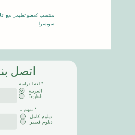
سويسرا.
اتصل بنا
إ
*
لغة الدراسة
ل
العربية
ز
English
ا
م
ي
*
مهتم بـ:
دبلوم كامل
دبلوم قصير