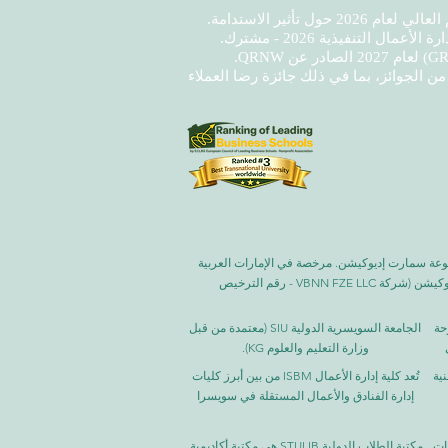
2 حول تأثير الاستدامة.
 كجامعة مصنفة من فئة 5 نجوم من قبل QS وحصلت على العديد من الجوائز، بما في ذلك جائزة رضا العملاء
لفكرية برقم 845306 (تصنيف نيس: 9، 41، 42). شركة VBNN FZE LLC، إحدى شركات مجموعة سمارت إديوكيشن. مرخصة في الإمارات العربية
المتحدة برقم 262425649888. تقدم جودة مستوحاة من المعايير السويسرية وابتكارات عالمية في التعليم والبحث. مجموعة VBNN سمارت إديوكيشن (شركة VBNN FZE LLC - رقم الترخيص
صرحة
الجامعة السويسرية الدولية
SIU
(
معتمدة من قبل
وزارة التعليم والعلوم KG).
نية
تُعد كلية إدارة الأعمال ISBM من بين أبرز كليات
إدارة الفنادق والأعمال المستقلة في سويسرا
سات
مكتبة الطلاب الدولية STULIB هي مكتبة أكاديمية