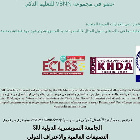
عضو في مجموعة VBNN للتعليم الذكي
مة، بما في ذلك، على سبيل المثال لا الحصر، تحديد المسؤولية وترشيح جهة قضائية مختصة. 
ty SIU which is Licensed and accredited by the KG Ministry of Education and Science and allowed by the Board
دولية، المرخصة والمعتمدة من قبل وزارة التعليم والعلوم في قرغيزستان، والمرخص لها بالعمل من قبل مجلس
on dem Bildungs- und Wissenschaftsministerium der Kirgisischen Republik lizenziert und akkreditiert ist, vom 
оторый лицензирован и аккредитован Министерством образования и науки Кыргызской Республики, раз
www.swissuniversity.com
فرع من معهد إدارة الأعمال الدولي في سويسرا (ISBM Switzerland)، وهو فرع من فروع
الجامعة السويسرية الدولية SIU
التصنيفات العالمية والاعتراف الدولي