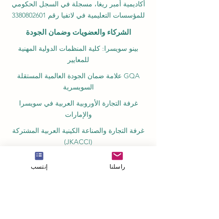
أكاديمية أمبر ريغا، مسجلة في السجل الحكومي
للمؤسسات التعليمية في لاتفيا رقم 3380802601
الشركاء والعضويات وضمان الجودة
بينو سويسرا: كلية المنظمات الدولية المهنية
للمعايير
GQA علامة ضمان الجودة العالمية المستقلة
السويسرية
غرفة التجارة الأوروبية العربية في سويسرا
والإمارات
غرفة التجارة والصناعة الكينية العربية المشتركة
(JKACCI)
المجلس الأوروبي لكليات إدارة الأعمال الرائدة
راسلنا
إنتسب
(ECLBS)
المجلس الأوروبي لاعتماد التعليم عن بعد
(EUCDL)
التعليم في زيورخ، سويسرا: الدراسة والحياة في