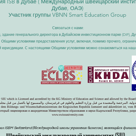
я ISB в Дубае (
Международный швейцарский институ
Дубае, ОАЭ)
Участник группы VBNN Smart Education Group
Связаться с нами:
, здание генерального директора в Дубайском инвестиционном парке (DIP), Д
я Общими условиями предоставления услуг, включая, помимо прочего, ограни
й юрисдикции. С настоящими Общими условиями можно ознакомиться на наше
ty SIU which is Licensed and accredited by the KG Ministry of Education and Science and allowed by the Board
ولية، المرخصة والمعتمدة من قبل وزارة التعليم والعلوم في قرغيزستان، والمسموح لها بالعمل من قبل مجلس
on dem Bildungs- und Wissenschaftsministerium der Kirgisischen Republik lizenziert und akkreditiert ist, vom 
оторый лицензирован и аккредитован Министерством образования и науки Кыргызской Республики, раз
www.swissuniversity.com
ал ISBM Switzerland (Международной школы управления бизнесом), являющийся филиал
Швейцарский международный университет (SIU)