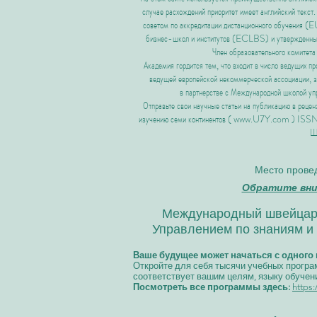
случае расхождений приоритет имеет английский текст
советом по аккредитации дистанционного обучения
бизнес-школ и институтов
(ECLBS) и утвержде
Член образовательного комитета
Академия гордится тем, что входит в число ведущих 
ведущей европейской некоммерческой ассоциации, 
в партнерстве с Международной школой 
Отправьте свои научные статьи на публикацию в ре
изучению семи континентов (
www.U7Y.com
) ISSN:
Ш
Место провед
Обратите вним
Международный швейцарск
Управлением по знаниям и 
Ваше будущее может начаться с одного 
Откройте для себя тысячи учебных програ
соответствует вашим целям, языку обуче
Посмотреть все программы здесь:
https: