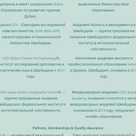
добрена и имеет разрешение KHDA
выделенные Министерством
(Управление по развитию туризма
образования.
Дубая).
урнал U7Y – Ежегодник исследований
Академия бизнеса и менеджмента в
семи континентов, ISSN 3042-4399,
Швейцарии — зарегистрированное
зарегистрирован в Национальной
название Швейцарского федеральног
библиотеке Швейцарии.
института интеллектуальной
собственности.
YJD Global Center for Diplomacy®,
Автономная академия высшего и
нститут исследований дипломатии и
профессионального образования AAH
олитических наук в Швейцарии с 2013
в Цюрихе, Швейцария, основана в 201
года.
году.
HS Swiss Online Hospitality School® —
Международная академия OUS Roya
зарегистрированное название
Academy (название относится к числ
вейцарского федерального института
международных академий Швейцарии
интеллектуальной собственности.
основанная в 2013 году, предлагает
онлайн-образование.
Partners, Memberships & Quality Assurance
QA — независимый международный
Евро-арабская торговая палата® в