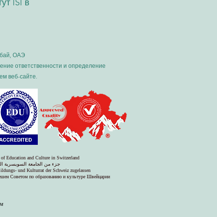
т ISI в
убай, ОАЭ
чение ответственности и определение
м веб-сайте.
 of Education and Culture in Switzerland
جزء من الجامعة السويسرية الد
Bildungs- und Kulturrat der Schweiz zugelassen
решен Советом по образованию и культуре Швейцарии
ом