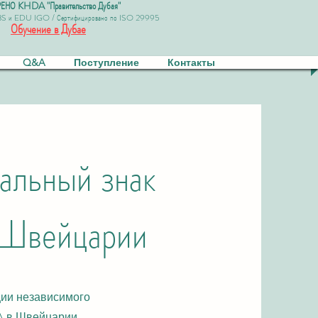
ЕНО KHDA "Правительство Дубая"
BS и EDU IGO / Сертифицировано по ISO 29995
Обучение в Дубае
Q&A
Поступление
Контакты
альный знак
 Швейцарии
ции независимого
A в Швейцарии.