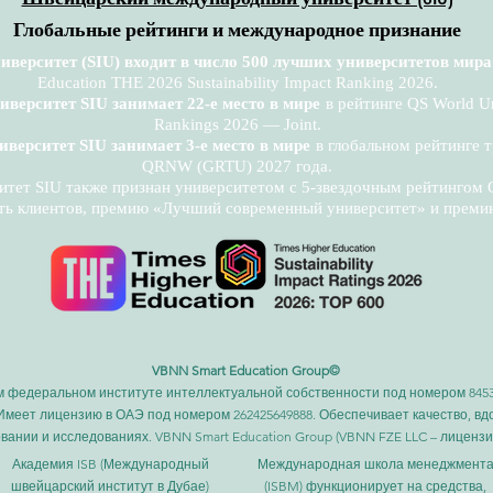
Глобальные рейтинги и международное признание
ерситет (SIU) входит в число 500 лучших университетов мира
Education THE 2026 Sustainability Impact Ranking 2026.
ерситет SIU занимает 22-е место в мире
в рейтинге QS World U
Rankings 2026 — Joint.
ерситет SIU занимает 3-е место в мире
в глобальном рейтинге 
QRNW (GRTU) 2027 года.
ет SIU также признан университетом с 5-звездочным рейтингом QS
ь клиентов, премию «Лучший современный университет» и премию 
VBNN Smart Education Group©
федеральном институте интеллектуальной собственности под номером 845306
. Имеет лицензию в ОАЭ под номером 262425649888. Обеспечивает качество, 
вании и исследованиях. VBNN Smart Education Group (VBNN FZE LLC – лицензи
Академия ISB (Международный
Международная школа менеджмент
швейцарский институт в Дубае)
(ISBM) функционирует на средства,