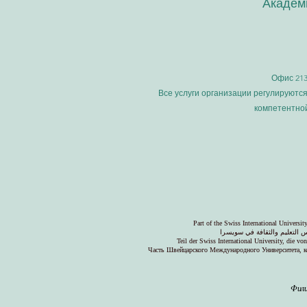
Академи
Офис 213
Все услуги организации регулируютс
компетентно
Part of the Swiss International Universi
 التعليم والثقافة في سويسرا
Teil der Swiss International University, die v
Часть Швейцарского Международного Университета, к
Фили