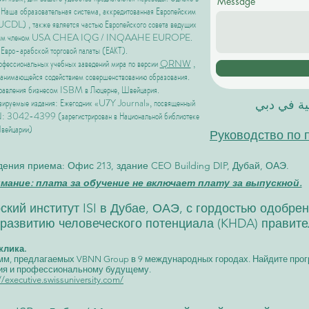
Message
. Наша образовательная система, аккредитованная
Европейским
 (EUCDL)
, также является частью
Европейского совета ведущих
нным членом USA CHEA IQG / INQAAHE EUROPE.
 Евро-арабской торговой палаты (ЕАКТ).
профессиональных учебных заведений мира по версии
QRNW
,
занимающейся содействием совершенствованию образования.
управления бизнесом ISBM в
Люцерне, Швейцария.
цензируемые издания: Ежегодник «U7Y Journal», посвященный
لية في دبي
 3042-4399 (зарегистрирован в Национальной библиотеке
вейцарии)
Руководство по 
ения приема: Офис 213, здание CEO Building DIP, Дубай, ОАЭ.
ание: плата за обучение не включает плату за выпускной.
ий институт ISI в Дубае, ОАЭ, с гордостью одобре
развитию человеческого потенциала (KHDA) правите
клика.
мм, предлагаемых VBNN Group в 9 международных городах. Найдите прог
ния и профессиональному будущему.
//executive.swissuniversity.com/