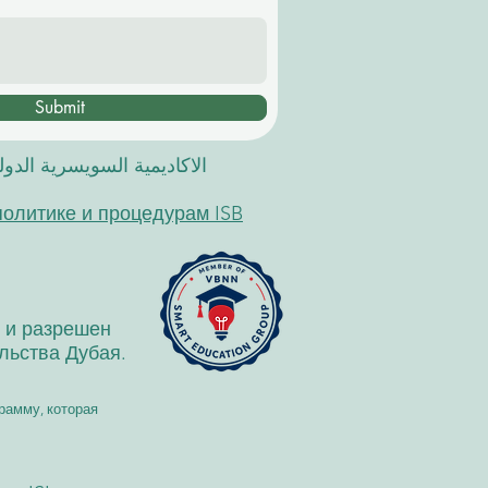
Submit
الاكاديمية السويسرية الدو
политике и процедурам ISB
н и разрешен
льства Дубая.
рамму, которая