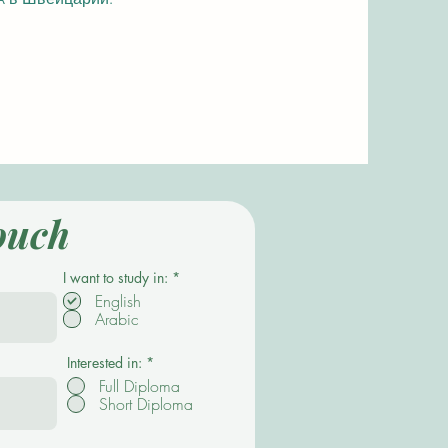
ouch
О
I want to study in:
*
б
English
я
Arabic
з
а
т
е
Interested in:
*
л
Full Diploma
ь
Short Diploma
н
о