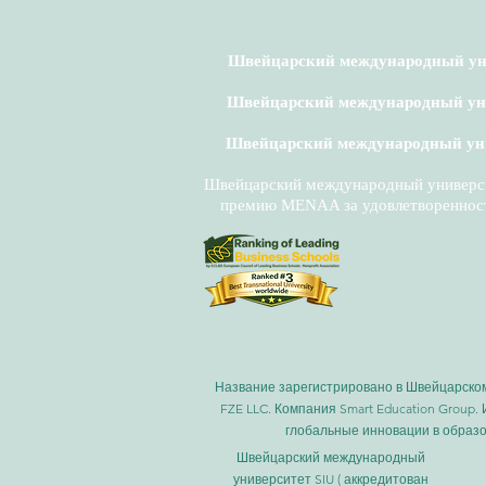
Швейцарский международный унив
Швейцарский международный унив
Швейцарский международный унив
Швейцарский международный университ
премию MENAA за удовлетворенност
Название зарегистрировано в Швейцарском 
FZE LLC. Компания Smart Education Group
глобальные инновации в образо
Швейцарский международный
университет SIU (
аккредитован