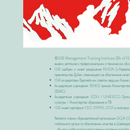
©ISB Management Training Institute (Br of IS
выдачу дипломов о профессиональном и техническом обу
ISB одобрен и имеет разрешение
KHDA («Управление
правительства Дубая, отвечающего за обеспечение качест
ISB аккредитован
Европейским советом ведущих бизнес-
Аккредитация учреждения: BSKG признан Министерством
(ЕАЭС).
Аккредитация учреждения: EDU / UNESCO Организац
культуры / Министерство образования в ПВ
ISB имеет
сертификат ISO 29995:2021 в категории
Является членом образовательной организации GQA 
глобального органа по обеспечению качества в Швейцари
На этом сайте используется преимущественно английск