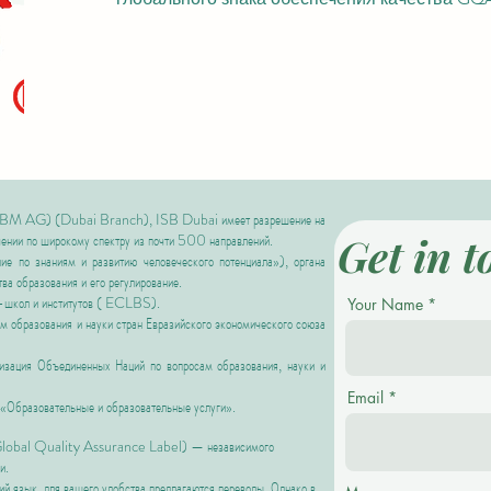
BM AG) (Dubai Branch), ISB Dubai имеет разрешение на
Get in t
чении по широкому спектру из почти 500 направлений.
 по знаниям и развитию человеческого потенциала»),
органа
ва образования и его регулирование.
школ и институтов (
ECLBS).
Your Name
 образования и науки стран Евразийского экономического союза
ия Объединенных Наций по вопросам образования, науки и
Email
«Образовательные и образовательные услуги».
(Global Quality Assurance Label) — независимого
и.
ий язык, для вашего удобства предлагаются переводы. Однако в