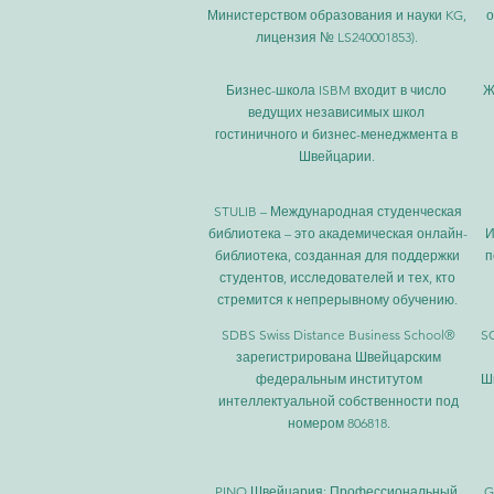
Министерством образования и науки KG,
о
лицензия № LS240001853).
Бизнес-школа ISBM входит в число
Ж
ведущих независимых школ
гостиничного и бизнес-менеджмента в
Швейцарии.
STULIB – Международная студенческая
библиотека – это академическая онлайн-
И
библиотека, созданная для поддержки
п
студентов, исследователей и тех, кто
стремится к непрерывному обучению.
SDBS Swiss Distance Business School®
SO
зарегистрирована Швейцарским
федеральным институтом
Ш
интеллектуальной собственности под
номером 806818.
PINO Швейцария: Профессиональный
G