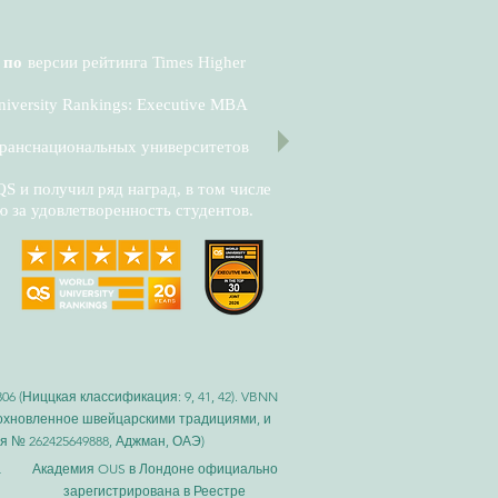
 по
версии рейтинга Times Higher
niversity Rankings: Executive MBA
транснациональных университетов
 и получил ряд наград, в том числе
за удовлетворенность студентов.
 (Ниццкая классификация: 9, 41, 42). VBNN
вдохновленное швейцарскими традициями, и
я № 262425649888, Аджман, ОАЭ)
а
Академия OUS в Лондоне официально
зарегистрирована в Реестре