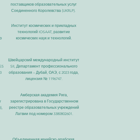
поставщиков образовательных услуг
Соединенного Королевства (UKRLP).
Институт космических и прикладных
технологий IOSAAT, развитие
о
космических наук и технологий.
Швейцарский международный институт
ES
SII, Департамент профессионального
3
образования – Дубай, ОАЭ, с 2023 года,
лицензия № 1196747.
l
Амберская академия Рига,
у
зарегистрирована в Государственном
),
реестре образовательных учреждений
Латвии под номером 3380802601.
Объединенная кенийско-арабская