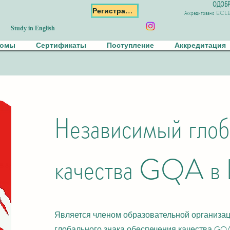
ОДОБР
Регистрация
Аккредитовано ECL
Study in English
ломы
Сертификаты
Поступление
Аккредитация
Независимый глоб
качества GQA в
Является членом образовательной организа
глобального знака обеспечения качества GQ