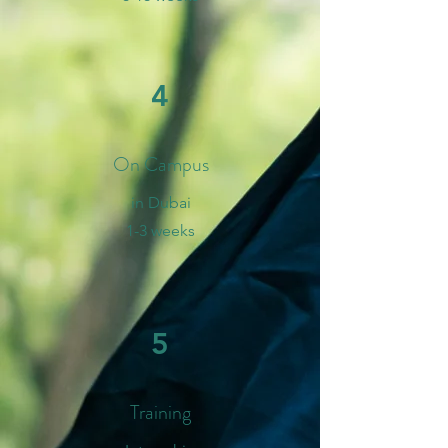
4
On Campus
in Dubai
1-3 weeks
5
Training