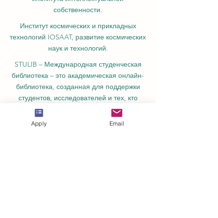
собственности.
Институт космических и прикладных
технологий IOSAAT, развитие космических
наук и технологий.
STULIB – Международная студенческая
библиотека – это академическая онлайн-
библиотека, созданная для поддержки
студентов, исследователей и тех, кто
стремится к непрерывному обучению.
Apply
Email
YJD Global Center for Diplomacy®,
Институт исследований дипломатии и
политических наук в Швейцарии с 2013
года.
Автономная академия высшего и
профессионального образования AAHES
в Цюрихе, Швейцария, основана в 2013
году.