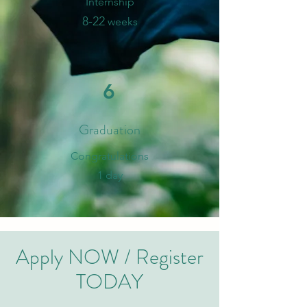
Internship
8-
2
2
weeks
6
Graduation
​Congratulations
1 day
Apply NOW / Register
TODAY