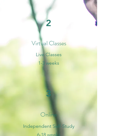
2
Virtual Classes
Live Classes
1-3 weeks
3
Online
Independent Self-Study
6-18 weeks