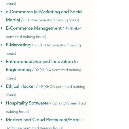
hours)
e-Commerce (e-Marketing and Social
Media)
/
8 (KHDA permitted training hours)
E-Commerce Management
/
49 (KHDA
permitted training hours)
E-Marketing
/
25 (KHDA permitted training
hours)
Entrepreneurship and Innovation In
Engineering
/
32 (KHDA permitted training
hours)
Ethical Hacker
/
49 (KHDA permitted training
hours)
Hospitality Softwares
/
32 (KHDA permitted
training hours)
Modern and Cloud Restaurant/Hotel
/
32 (KHDA permitted training hours)