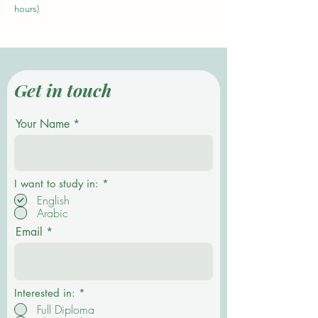
hours)
Get in touch
Your Name
О
I want to study in:
*
б
English
я
Arabic
з
а
Email
т
е
л
ь
н
о
Interested in:
*
Full Diploma