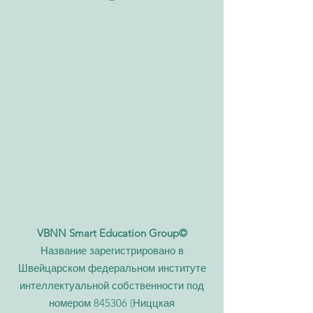
VBNN Smart Education Group©
Название зарегистрировано в
Швейцарском федеральном институте
интеллектуальной собственности под
номером 845306 (Ниццкая