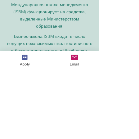
Международная школа менеджмента
(ISBM) функционирует на средства,
выделенные Министерством
образования.
Бизнес-школа ISBM входит в число
ведущих независимых школ гостиничного
и бизнес-менеджмента в Швейцарии.
Академия OUS в Лондоне официально
Apply
Email
зарегистрирована в Реестре поставщиков
образовательных услуг Соединенного
Королевства (UKRLP).
Журнал U7Y – Ежегодник исследований
семи континентов, ISSN 3042-4399,
зарегистрирован в Национальной
библиотеке Швейцарии.
Академия бизнеса и менеджмента в
Швейцарии — зарегистрированное
название Швейцарского федерального