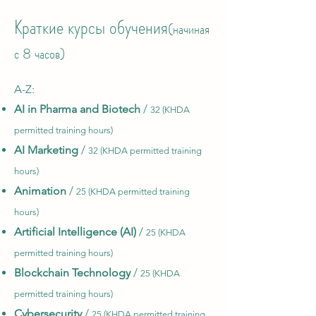
Краткие курсы обучения
(начиная
с 8 часов)
A-Z:​
AI in Pharma and Biotech
/
32 (KHDA
permitted training hours)
AI Marketing
/
32 (KHDA permitted training
hours)
Animation
/
25 (KHDA permitted training
hours)
Artificial Intelligence (AI)
/
25 (KHDA
permitted training hours)
Blockchain Technology
/
25 (KHDA
permitted training hours)
Cybersecurity
/
25 (KHDA permitted training