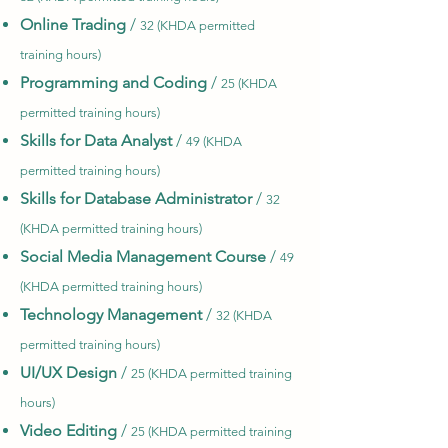
Online Trading
/
32 (KHDA permitted
training hours)
Programming and Coding
/
25 (KHDA
permitted training hours)
Skills for Data Analyst
/
49 (KHDA
permitted training hours)
Skills for Database Administrator
/
32
(KHDA permitted training hours)
Social Media Management Course
/
49
(KHDA permitted training hours)
Technology Management
/
32 (KHDA
permitted training hours)
UI/UX Design
/
25 (KHDA permitted training
hours)
Video Editing
/
25 (KHDA permitted training