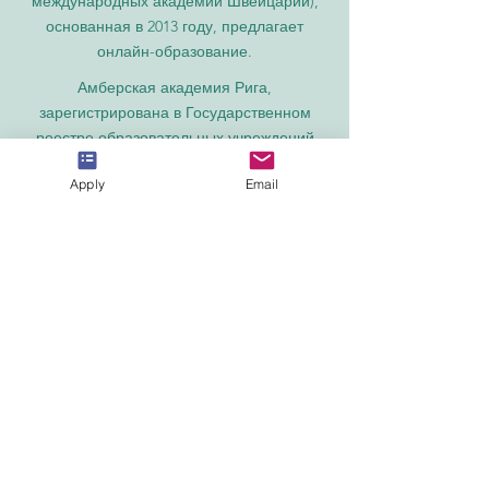
международных академий Швейцарии),
основанная в 2013 году, предлагает
онлайн-образование.
Амберская академия Рига,
зарегистрирована в Государственном
реестре образовательных учреждений
Латвии под номером
3380802601
.
Apply
Email
Partners, Memberships & Quality
Assurance
PINO Швейцария: Профессиональный
международный колледж по соблюдению
норм.
GQA — независимый международный
знак качества в Швейцарии.
Евро-арабская торговая палата® в
Швейцарии и ОАЭ (EACC)
Объединенная кенийско-арабская