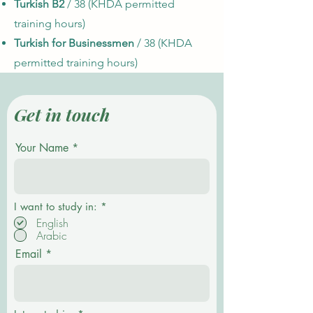
Turkish B2
/ 38 (KHDA permitted
training hours)
Turkish for Businessmen
/ 38 (KHDA
permitted training hours)
Get in touch
Your Name
О
I want to study in:
*
б
English
я
Arabic
з
а
Email
т
е
л
ь
н
о