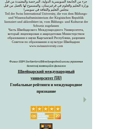
جزء من الجامعة السويسرية الدولية، المرخصة والمعتمدة من قبل
وزارة التعليم والعلوم في قرغيزستان، والمسموح لها بالعمل من قبل
مجلس التعليم والثقافة في سويسرا
Teil der Swiss International University, die von dem Bildungs-
und Wissenschaftsministerium der Kirgisischen Republik
lizenziert und akkreditiert ist, vom Bildungs- und Kulturrat der
Schweiz zugelassen
Часть Швейцарского Международного Университета,
который лицензирован и аккредитован Министерством
образования и науки Кыргызской Республики, разрешен
Советом по образованию и культуре Швейцарии
www.swissuniversity.com
Филиал ISBM Switzerland (Международной школы управления
бизнесом), являющийся филиалом
Швейцарский международный
университет (SIU)
Глобальные рейтинги и международное
признание