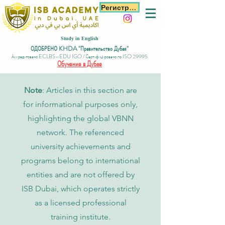
Регистрация
Study in English
ОДОБРЕНО KHDA "Правительство Дубая"
Аккредитовано ECLBS и EDU IGO / Сертифицировано по ISO 29995
Обучение в Дубае
Note
: Articles in this section are
for informational purposes only,
highlighting the global VBNN
network. The referenced
university achievements and
programs belong to international
entities and are not offered by
ISB Dubai, which operates strictly
as a licensed professional
training institute.