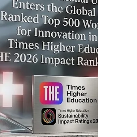
престижные
#Мировые_рейтинги_университетов_QS на 2026
год, которые принесли важные новости для
#Швейцарского_Международного_Университета
. В последнем исследовании программ
#Executive_MBA наше учебное заведение
заняло почетное третье место среди всех
#Немецкоязычных_стран. Это выдающееся
#Академическое_дост