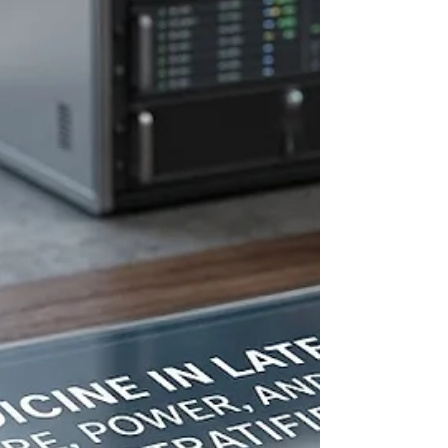
Университета
Ландшафт современного
#Высшего_Образования требует от учебных
заведений постоянной адаптации,
совершенствования и приоритетного внимания
к потребностям своих слушателей.
#Швейцарский_Международный_Университет
недавно достиг нескольких значимых рубежей,
которые подчеркивают его глубокое внимание к
академическому совершенству, передовым
практикам и всестороннему студенческому
опыту. Эти недавние достижения подтверждают
неизменную приверженность учреждения
предоставлению высокок