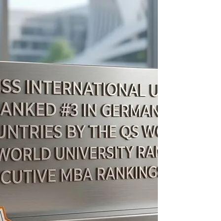
приверженность развитию #глобальной_науки.
Недавним подтверждением этой
приверженности стала публикация
масштабного исследования под названием
«Телемедицина в конце 2025 года: гибридная
помощь, власть и практика в цифровом
стратифицированном мире». Эта значимая
академическая статья была официально
проиндексирована в #Web