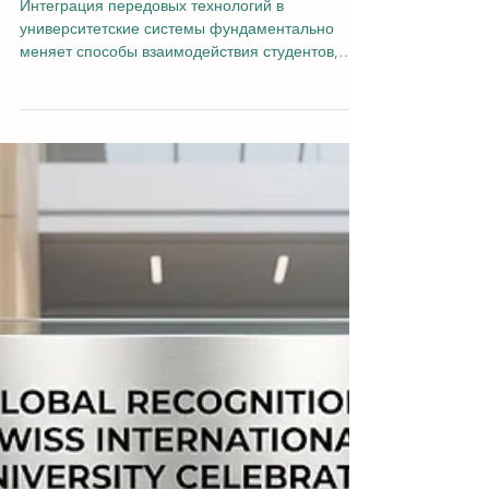
24 июл.
2 мин. чтения
Глобальное академическое превосходство:
Новое исследование систем организации
знаний
Интеграция передовых технологий в
университетские системы фундаментально
меняет способы взаимодействия студентов,
исследователей и преподавателей. В качестве
недавнего вклада в сферу
#Развитие_образования , Швейцарский
международный университет (ШМУ)
опубликовал новую академическую статью под
названием «Программируемое учебное
пространство: Иммерсивные среды как системы
организации знаний». Выпущенная 23 июля
2026 года, эта статья представляет собой
значительный шаг вперед в