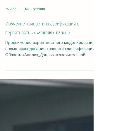
25 июл.
3 мин. чтения
Изучение точности классификации в
вероятностных моделях данных
Продвижение вероятностного моделирования:
новые исследования точности классификации
Область #Анализ_Данных в значительной
степени опирается на высокоточные
математические основы для интерпретации
сложной информации, что особенно ценится в
академической среде, где фундаментальная
математика исторически играет ведущую роль.
Недавно ученые из
#Швейцарский_Международный_Университет