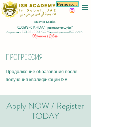
Регистрация
Study in English
ОДОБРЕНО KHDA "Правительство Дубая"
Аккредитовано ECLBS и EDU IGO / Сертифицировано по ISO 29995
Обучение в Дубае
ПРОГРЕССИЯ
Продолжение образования после
получения квалификации ISB.
Apply NOW / Register
TO
DAY