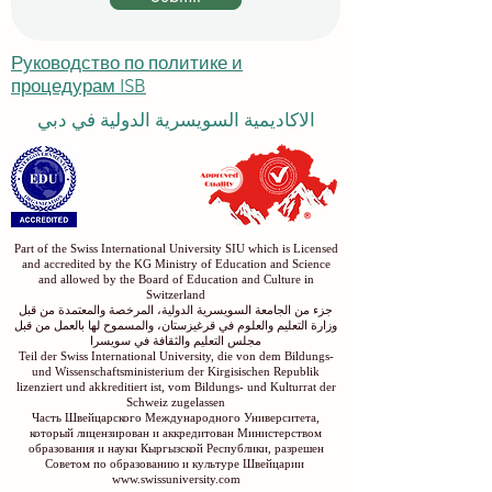
Руководство по политике и
процедурам ISB
الاكاديمية السويسرية الدولية في دبي
Part of the Swiss International University SIU which is Licensed
and accredited by the KG Ministry of Education and Science
and allowed by the Board of Education and Culture in
Switzerland
جزء من الجامعة السويسرية الدولية، المرخصة والمعتمدة من قبل
وزارة التعليم والعلوم في قرغيزستان، والمسموح لها بالعمل من قبل
مجلس التعليم والثقافة في سويسرا
Teil der Swiss International University, die von dem Bildungs-
und Wissenschaftsministerium der Kirgisischen Republik
lizenziert und akkreditiert ist, vom Bildungs- und Kulturrat der
Schweiz zugelassen
Часть Швейцарского Международного Университета,
который лицензирован и аккредитован Министерством
образования и науки Кыргызской Республики, разрешен
Советом по образованию и культуре Швейцарии
www.swissuniversity.com