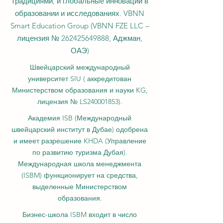
традициями, и глобальные инновации в
образовании и исследованиях. VBNN
Smart Education Group (VBNN FZE LLC –
лицензия №
262425649888
, Аджман,
ОАЭ)
Швейцарский международный
университет SIU (
аккредитован
Министерством образования и науки KG,
лицензия № LS240001853).
Академия ISB (Международный
швейцарский институт в Дубае) одобрена
и имеет разрешение KHDA (Управление
по развитию туризма Дубая).
Международная школа менеджмента
(ISBM) функционирует на средства,
выделенные Министерством
образования.
Бизнес-школа ISBM входит в число