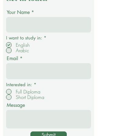
Your Name
О
I want to study in:
*
б
English
я
Arabic
з
а
Email
т
е
л
ь
н
о
Interested in:
*
Full Diploma
Short Diploma
Message
Submit