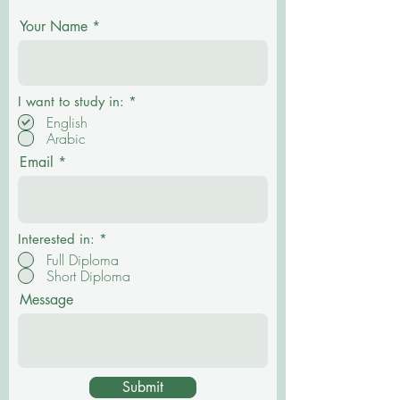
Your Name
О
I want to study in:
*
б
English
я
Arabic
з
а
Email
т
е
л
ь
н
о
Interested in:
*
Full Diploma
Short Diploma
Message
Submit