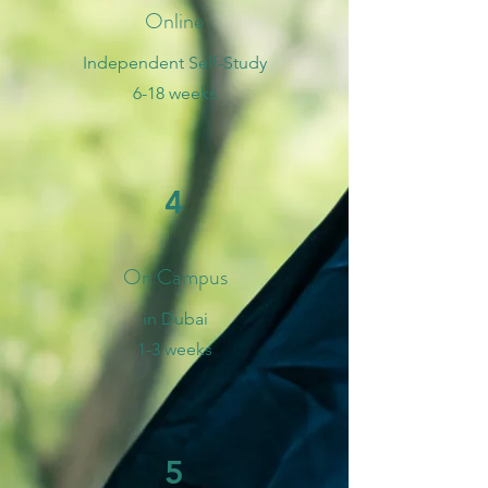
Online
Independent Self-Study
6-18 weeks
4
On Campus
in Dubai
1-3 weeks
5