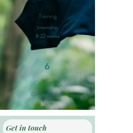
Training
Internship
8-
2
2
weeks
6
Graduation
​Congratulations
1 day
Get in touch