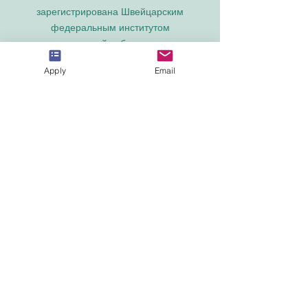
зарегистрирована Швейцарским
федеральным институтом
интеллектуальной собственности под
номером 806818.
Apply
Email
SOHS Swiss Online Hospitality School® —
зарегистрированное название
Швейцарского федерального института
интеллектуальной собственности.
Международная академия OUS Royal
Academy (название относится к числу
международных академий Швейцарии),
основанная в 2013 году, предлагает
онлайн-образование.
Амберская академия Рига,
зарегистрирована в Государственном
реестре образовательных учреждений
Латвии под номером
3380802601
.