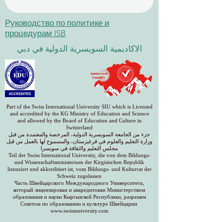
Руководство по политике и
процедурам ISB
الاكاديمية السويسرية الدولية في دبي
Part of the Swiss International University SIU which is Licensed
and accredited by the KG Ministry of Education and Science
and allowed by the Board of Education and Culture in
Switzerland
جزء من الجامعة السويسرية الدولية، المرخصة والمعتمدة من قبل
وزارة التعليم والعلوم في قرغيزستان، والمسموح لها بالعمل من قبل
مجلس التعليم والثقافة في سويسرا
Teil der Swiss International University, die von dem Bildungs-
und Wissenschaftsministerium der Kirgisischen Republik
lizenziert und akkreditiert ist, vom Bildungs- und Kulturrat der
Schweiz zugelassen
Часть Швейцарского Международного Университета,
который лицензирован и аккредитован Министерством
образования и науки Кыргызской Республики, разрешен
Советом по образованию и культуре Швейцарии
www.swissuniversity.com