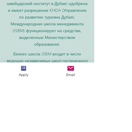
швейцарский институт в Дубае) одобрена
и имеет разрешение KHDA (Управление
по развитию туризма Дубая).
Международная школа менеджмента
(ISBM) функционирует на средства,
выделенные Министерством
образования.
Бизнес-школа ISBM входит в число
ведущих независимых школ гостиничного
и бизнес-менеджмента в Швейцарии.
Apply
Email
Академия OUS в Лондоне официально
зарегистрирована в Реестре поставщиков
образовательных услуг Соединенного
Королевства (UKRLP).
Журнал U7Y – Ежегодник исследований
семи континентов, ISSN 3042-4399,
зарегистрирован в Национальной
библиотеке Швейцарии.