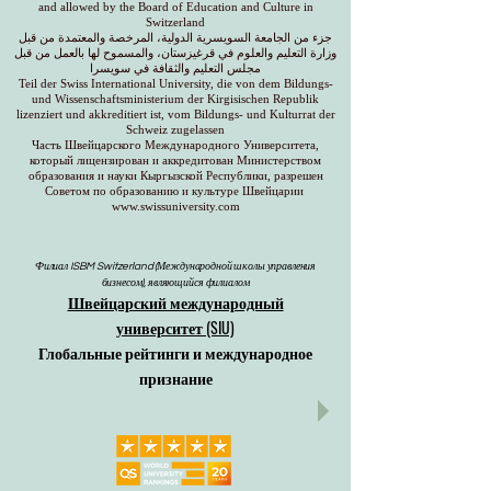
and allowed by the Board of Education and Culture in
Switzerland
جزء من الجامعة السويسرية الدولية، المرخصة والمعتمدة من قبل
وزارة التعليم والعلوم في قرغيزستان، والمسموح لها بالعمل من قبل
مجلس التعليم والثقافة في سويسرا
Teil der Swiss International University, die von dem Bildungs-
und Wissenschaftsministerium der Kirgisischen Republik
lizenziert und akkreditiert ist, vom Bildungs- und Kulturrat der
Schweiz zugelassen
Часть Швейцарского Международного Университета,
который лицензирован и аккредитован Министерством
образования и науки Кыргызской Республики, разрешен
Советом по образованию и культуре Швейцарии
www.swissuniversity.com
Филиал ISBM Switzerland (Международной школы управления
бизнесом), являющийся филиалом
Швейцарский международный
университет (SIU)
Глобальные рейтинги и международное
признание