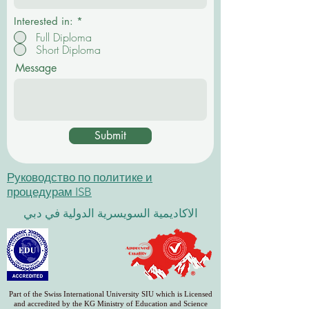
н
о
Interested in:
*
Full Diploma
Short Diploma
Message
Submit
Руководство по политике и
процедурам ISB
الاكاديمية السويسرية الدولية في دبي
Part of the Swiss International University SIU which is Licensed
and accredited by the KG Ministry of Education and Science