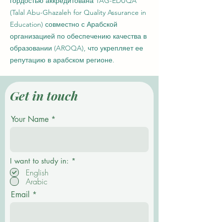
гордостью аккредитована TAG-EDUQA
(Talal Abu-Ghazaleh for Quality Assurance in
Education) совместно с Арабской
организацией по обеспечению качества в
образовании (AROQA), что укрепляет ее
репутацию в арабском регионе.
Get in touch
Your Name
О
I want to study in:
*
б
English
я
Arabic
з
а
Email
т
е
л
ь