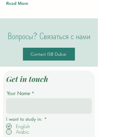
Read More
Вопросы? Связаться с нами
Contact ISB Dubai
Get in touch
Your Name
О
I want to study in:
*
б
English
я
Arabic
з