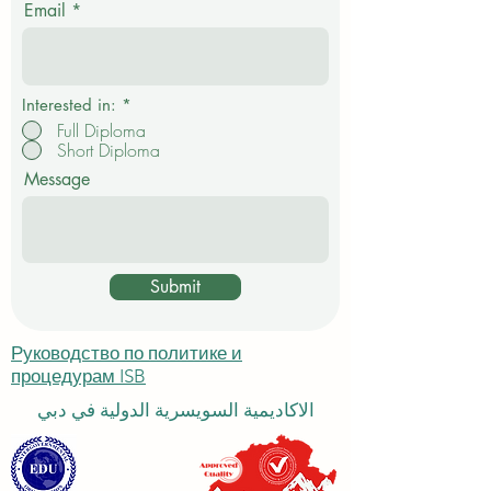
а
Email
т
е
л
ь
н
о
Interested in:
*
Full Diploma
Short Diploma
Message
Submit
Руководство по политике и
процедурам ISB
الاكاديمية السويسرية الدولية في دبي