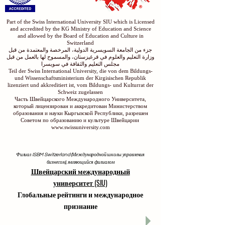
Part of the Swiss International University SIU which is Licensed
and accredited by the KG Ministry of Education and Science
and allowed by the Board of Education and Culture in
Switzerland
جزء من الجامعة السويسرية الدولية، المرخصة والمعتمدة من قبل
وزارة التعليم والعلوم في قرغيزستان، والمسموح لها بالعمل من قبل
مجلس التعليم والثقافة في سويسرا
Teil der Swiss International University, die von dem Bildungs-
und Wissenschaftsministerium der Kirgisischen Republik
lizenziert und akkreditiert ist, vom Bildungs- und Kulturrat der
Schweiz zugelassen
Часть Швейцарского Международного Университета,
который лицензирован и аккредитован Министерством
образования и науки Кыргызской Республики, разрешен
Советом по образованию и культуре Швейцарии
www.swissuniversity.com
Филиал ISBM Switzerland (Международной школы управления
бизнесом), являющийся филиалом
Швейцарский международный
университет (SIU)
Глобальные рейтинги и международное
признание