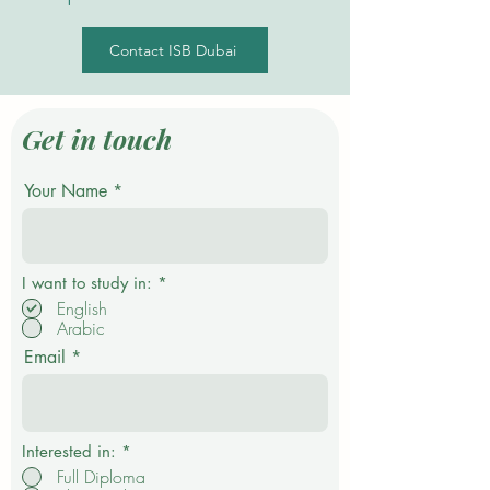
Contact ISB Dubai
Get in touch
Your Name
О
I want to study in:
*
б
English
я
Arabic
з
а
Email
т
е
л
ь
н
о
Interested in:
*
Full Diploma