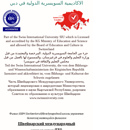
الاكاديمية السويسرية الدولية في دبي
Part of the Swiss International University SIU which is Licensed
and accredited by the KG Ministry of Education and Science
and allowed by the Board of Education and Culture in
Switzerland
جزء من الجامعة السويسرية الدولية، المرخصة والمعتمدة من قبل
وزارة التعليم والعلوم في قرغيزستان، والمسموح لها بالعمل من قبل
مجلس التعليم والثقافة في سويسرا
Teil der Swiss International University, die von dem Bildungs-
und Wissenschaftsministerium der Kirgisischen Republik
lizenziert und akkreditiert ist, vom Bildungs- und Kulturrat der
Schweiz zugelassen
Часть Швейцарского Международного Университета,
который лицензирован и аккредитован Министерством
образования и науки Кыргызской Республики, разрешен
Советом по образованию и культуре Швейцарии
www.swissuniversity.com
Филиал ISBM Switzerland (Международной школы управления
бизнесом), являющийся филиалом
Швейцарский международный
университет (SIU)