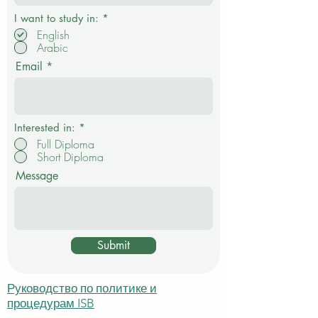
О
I want to study in:
*
б
English
я
Arabic
з
а
Email
т
е
л
ь
н
о
Interested in:
*
Full Diploma
Short Diploma
Message
Submit
Руководство по политике и
процедурам ISB