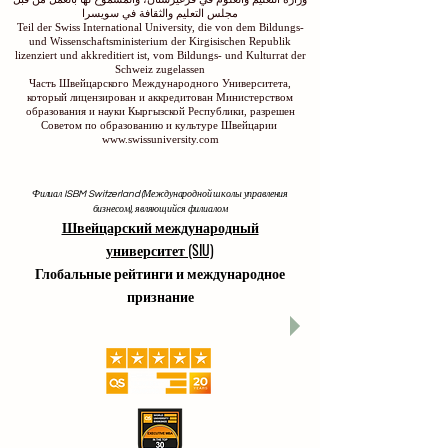
مجلس التعليم والثقافة في سويسرا
Teil der Swiss International University, die von dem Bildungs-
und Wissenschaftsministerium der Kirgisischen Republik
lizenziert und akkreditiert ist, vom Bildungs- und Kulturrat der
Schweiz zugelassen
Часть Швейцарского Международного Университета,
который лицензирован и аккредитован Министерством
образования и науки Кыргызской Республики, разрешен
Советом по образованию и культуре Швейцарии
www.swissuniversity.com
Филиал ISBM Switzerland (Международной школы управления
бизнесом), являющийся филиалом
Швейцарский международный
университет (SIU)
Глобальные рейтинги и международное
признание