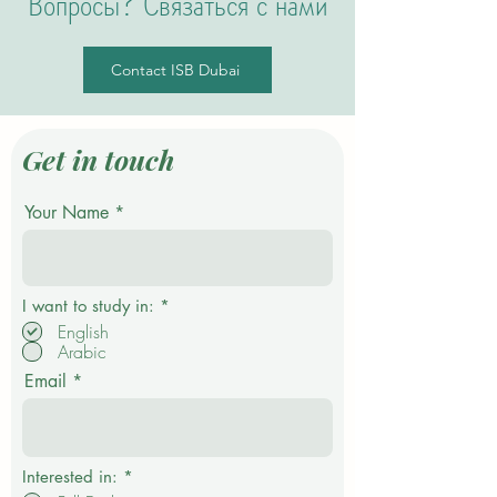
Вопросы? Связаться с нами
Contact ISB Dubai
Get in touch
Your Name
О
I want to study in:
*
б
English
я
Arabic
з
а
Email
т
е
л
ь
н
о
Interested in:
*