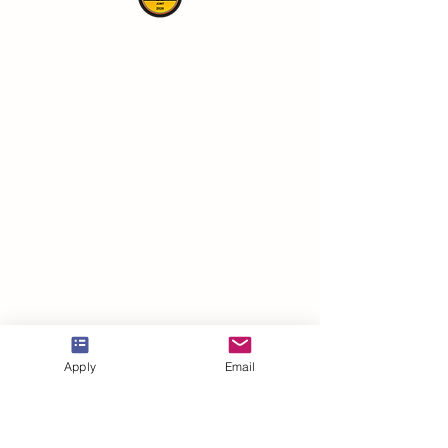
VBNN Smart Education Group©
Apply
Email
Название зарегистрировано в
Швейцарском федеральном институте
интеллектуальной собственности под