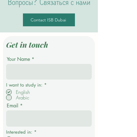
Вопросы? Связаться с нами
Contact ISB Dubai
Get in touch
Your Name
О
I want to study in:
*
б
English
я
Arabic
з
а
Email
т
е
л
ь
н
о
Interested in:
*