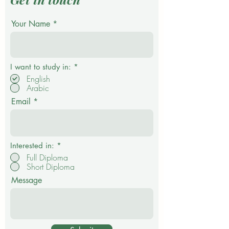
Your Name
О
I want to study in:
*
б
English
я
Arabic
з
а
Email
т
е
л
ь
н
о
Interested in:
*
Full Diploma
Short Diploma
Message