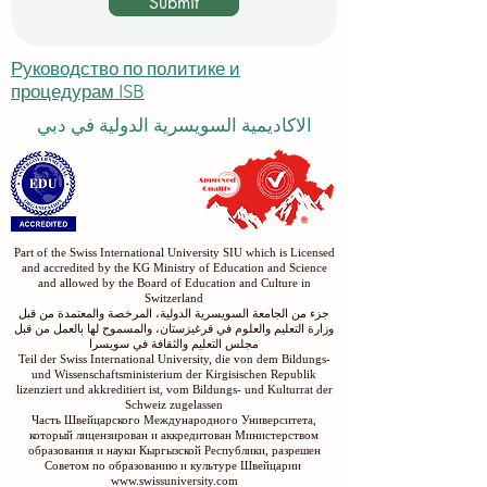
Submit
Руководство по политике и
процедурам ISB
الاكاديمية السويسرية الدولية في دبي
Part of the Swiss International University SIU which is Licensed
and accredited by the KG Ministry of Education and Science
and allowed by the Board of Education and Culture in
Switzerland
جزء من الجامعة السويسرية الدولية، المرخصة والمعتمدة من قبل
وزارة التعليم والعلوم في قرغيزستان، والمسموح لها بالعمل من قبل
مجلس التعليم والثقافة في سويسرا
Teil der Swiss International University, die von dem Bildungs-
und Wissenschaftsministerium der Kirgisischen Republik
lizenziert und akkreditiert ist, vom Bildungs- und Kulturrat der
Schweiz zugelassen
Часть Швейцарского Международного Университета,
который лицензирован и аккредитован Министерством
образования и науки Кыргызской Республики, разрешен
Советом по образованию и культуре Швейцарии
www.swissuniversity.com