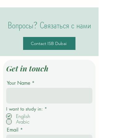
Вопросы? Связаться с нами
Contact ISB Dubai
Get in touch
Your Name
О
I want to study in:
*
б
English
я
Arabic
з
а
Email
т
е