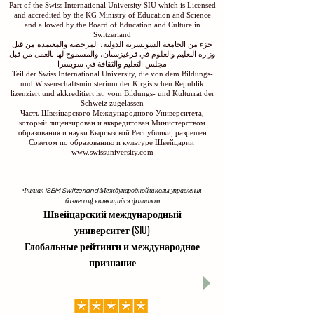
Part of the Swiss International University SIU which is Licensed
and accredited by the KG Ministry of Education and Science
and allowed by the Board of Education and Culture in
Switzerland
جزء من الجامعة السويسرية الدولية، المرخصة والمعتمدة من قبل
وزارة التعليم والعلوم في قرغيزستان، والمسموح لها بالعمل من قبل
مجلس التعليم والثقافة في سويسرا
Teil der Swiss International University, die von dem Bildungs-
und Wissenschaftsministerium der Kirgisischen Republik
lizenziert und akkreditiert ist, vom Bildungs- und Kulturrat der
Schweiz zugelassen
Часть Швейцарского Международного Университета,
который лицензирован и аккредитован Министерством
образования и науки Кыргызской Республики, разрешен
Советом по образованию и культуре Швейцарии
www.swissuniversity.com
Филиал ISBM Switzerland (Международной школы управления
бизнесом), являющийся филиалом
Швейцарский международный
университет (SIU)
Глобальные рейтинги и международное
признание