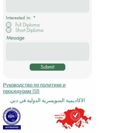
л
ь
н
о
Interested in:
*
Full Diploma
Short Diploma
Message
Submit
Руководство по политике и
процедурам ISB
الاكاديمية السويسرية الدولية في دبي