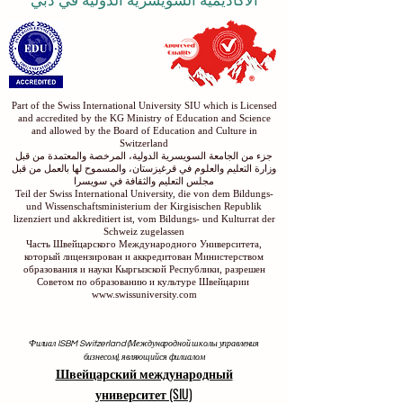
الاكاديمية السويسرية الدولية في دبي
Part of the Swiss International University SIU which is Licensed
and accredited by the KG Ministry of Education and Science
and allowed by the Board of Education and Culture in
Switzerland
جزء من الجامعة السويسرية الدولية، المرخصة والمعتمدة من قبل
وزارة التعليم والعلوم في قرغيزستان، والمسموح لها بالعمل من قبل
مجلس التعليم والثقافة في سويسرا
Teil der Swiss International University, die von dem Bildungs-
und Wissenschaftsministerium der Kirgisischen Republik
lizenziert und akkreditiert ist, vom Bildungs- und Kulturrat der
Schweiz zugelassen
Часть Швейцарского Международного Университета,
который лицензирован и аккредитован Министерством
образования и науки Кыргызской Республики, разрешен
Советом по образованию и культуре Швейцарии
www.swissuniversity.com
Филиал ISBM Switzerland (Международной школы управления
бизнесом), являющийся филиалом
Швейцарский международный
университет (SIU)