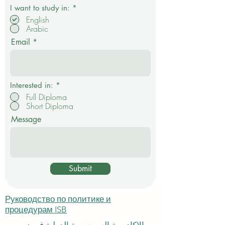
О
I want to study in:
*
б
English
я
Arabic
з
а
Email
т
е
л
ь
н
о
Interested in:
*
Full Diploma
Short Diploma
Message
Submit
Руководство по политике и
процедурам ISB