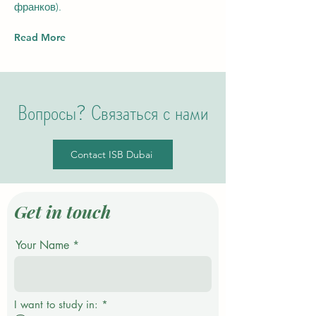
франков).
Read More
Вопросы? Связаться с нами
Contact ISB Dubai
Get in touch
Your Name
О
I want to study in:
*
б