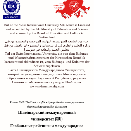
Part of the Swiss International University SIU which is Licensed
and accredited by the KG Ministry of Education and Science
and allowed by the Board of Education and Culture in
Switzerland
جزء من الجامعة السويسرية الدولية، المرخصة والمعتمدة من قبل
وزارة التعليم والعلوم في قرغيزستان، والمسموح لها بالعمل من قبل
مجلس التعليم والثقافة في سويسرا
Teil der Swiss International University, die von dem Bildungs-
und Wissenschaftsministerium der Kirgisischen Republik
lizenziert und akkreditiert ist, vom Bildungs- und Kulturrat der
Schweiz zugelassen
Часть Швейцарского Международного Университета,
который лицензирован и аккредитован Министерством
образования и науки Кыргызской Республики, разрешен
Советом по образованию и культуре Швейцарии
www.swissuniversity.com
Филиал ISBM Switzerland (Международной школы управления
бизнесом), являющийся филиалом
Швейцарский международный
университет (SIU)
Глобальные рейтинги и международное