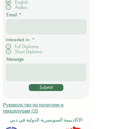
English
я
Arabic
з
а
Email
т
е
л
ь
н
о
Interested in:
*
Full Diploma
Short Diploma
Message
Submit
Руководство по политике и
процедурам ISB
الاكاديمية السويسرية الدولية في دبي