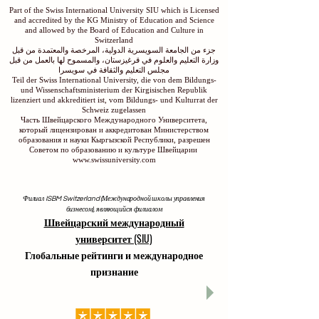
Part of the Swiss International University SIU which is Licensed
and accredited by the KG Ministry of Education and Science
and allowed by the Board of Education and Culture in
Switzerland
جزء من الجامعة السويسرية الدولية، المرخصة والمعتمدة من قبل
وزارة التعليم والعلوم في قرغيزستان، والمسموح لها بالعمل من قبل
مجلس التعليم والثقافة في سويسرا
Teil der Swiss International University, die von dem Bildungs-
und Wissenschaftsministerium der Kirgisischen Republik
lizenziert und akkreditiert ist, vom Bildungs- und Kulturrat der
Schweiz zugelassen
Часть Швейцарского Международного Университета,
который лицензирован и аккредитован Министерством
образования и науки Кыргызской Республики, разрешен
Советом по образованию и культуре Швейцарии
www.swissuniversity.com
Филиал ISBM Switzerland (Международной школы управления
бизнесом), являющийся филиалом
Швейцарский международный
университет (SIU)
Глобальные рейтинги и международное
признание