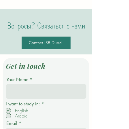
Вопросы? Связаться с нами
Contact ISB Dubai
Get in touch
Your Name
О
I want to study in:
*
б
English
я
Arabic
з
а
Email
т