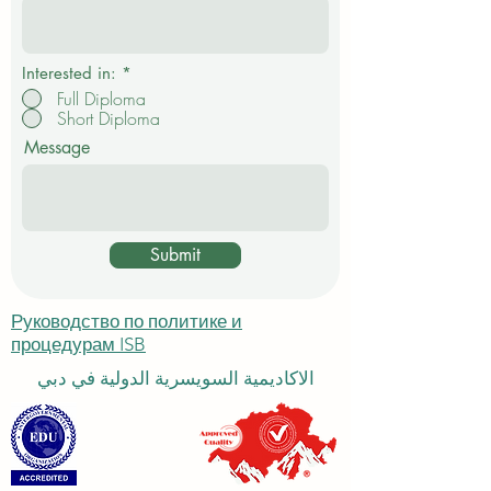
е
л
ь
н
о
Interested in:
*
Full Diploma
Short Diploma
Message
Submit
Руководство по политике и
процедурам ISB
الاكاديمية السويسرية الدولية في دبي