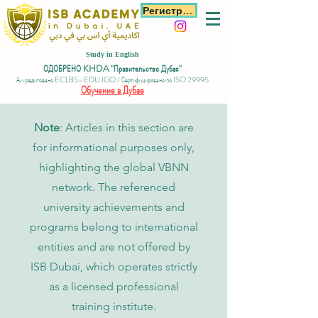
Регистрация
Study in English
ОДОБРЕНО KHDA "Правительство Дубая"
Аккредитовано ECLBS и EDU IGO / Сертифицировано по ISO 29995
Обучение в Дубае
Note
: Articles in this section are
for informational purposes only,
highlighting the global VBNN
network. The referenced
university achievements and
programs belong to international
entities and are not offered by
ISB Dubai, which operates strictly
as a licensed professional
training institute.