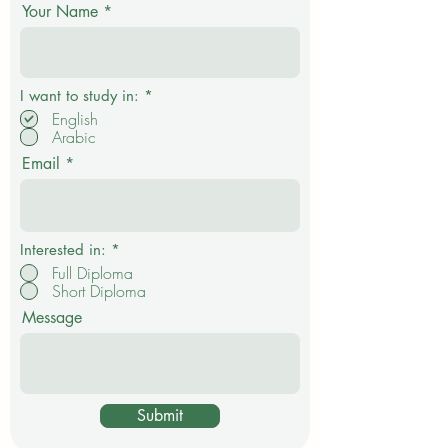
Get in touch
Your Name
О
I want to study in:
*
б
English
я
Arabic
з
а
Email
т
е
л
ь
н
о
Interested in:
*
Full Diploma
Short Diploma
Message