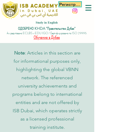
Регистрация
Study in English
ОДОБРЕНО KHDA "Правительство Дубая"
Аккредитовано ECLBS и EDU IGO / Сертифицировано по ISO 29995
Обучение в Дубае
Note
: Articles in this section are
for informational purposes only,
highlighting the global VBNN
network. The referenced
university achievements and
programs belong to international
entities and are not offered by
ISB Dubai, which operates strictly
as a licensed professional
training institute.