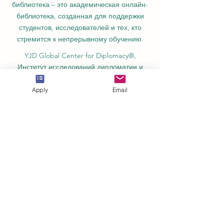
STULIB – Международная студенческая
библиотека – это академическая онлайн-
библиотека, созданная для поддержки
студентов, исследователей и тех, кто
стремится к непрерывному обучению.
YJD Global Center for Diplomacy®,
Институт исследований дипломатии и
Apply
Email
политических наук в Швейцарии с 2013
года.
Автономная академия высшего и
профессионального образования AAHES
в Цюрихе, Швейцария, основана в 2013
году.
Швейцарский международный институт
SII, Департамент профессионального
образования – Дубай, ОАЭ, с 2023 года,
лицензия № 1196747.