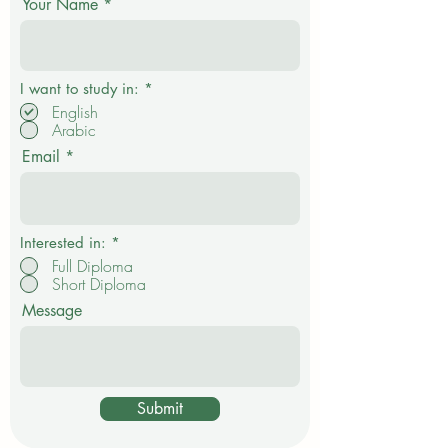
организованном губернатором Тимом Уолзом, и
стал значимым шагом в укреплении
Your Name
швейцарско-американского сотрудничества в
сфере образования, инноваций, культурного
обмена и развит
О
I want to study in:
*
б
English
я
Arabic
з
а
Email
т
е
л
ь
н
о
Interested in:
*
Full Diploma
Short Diploma
Message