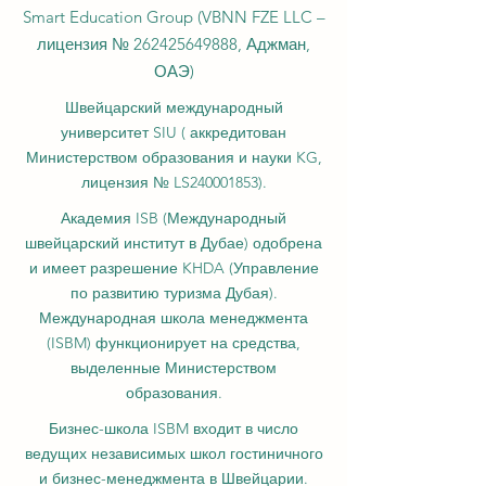
традициями, и глобальные инновации в
образовании и исследованиях. VBNN
Smart Education Group (VBNN FZE LLC –
лицензия №
262425649888
, Аджман,
ОАЭ)
Швейцарский международный
университет SIU (
аккредитован
Министерством образования и науки KG,
лицензия № LS240001853).
Академия ISB (Международный
швейцарский институт в Дубае) одобрена
и имеет разрешение KHDA (Управление
по развитию туризма Дубая).
Международная школа менеджмента
(ISBM) функционирует на средства,
выделенные Министерством
образования.
Бизнес-школа ISBM входит в число