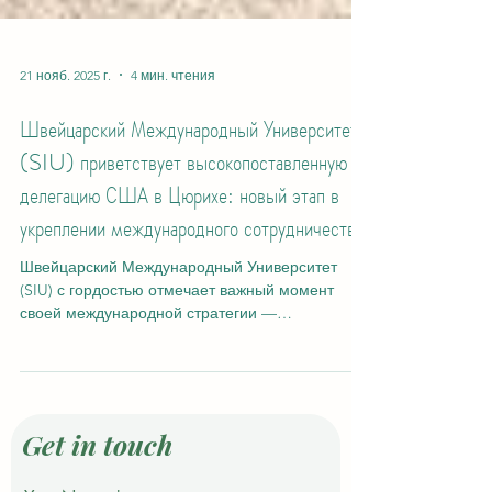
21 нояб. 2025 г.
4 мин. чтения
Швейцарский Международный Университет
(SIU) приветствует высокопоставленную
делегацию США в Цюрихе: новый этап в
укреплении международного сотрудничества
Швейцарский Международный Университет
(SIU) с гордостью отмечает важный момент
своей международной стратегии —
официальный визит высокопоставленной
делегации США в филиал университета в
Цюрихе, состоявшийся 18 ноября 2025 года .
Визит прошёл всего через один день после
участия SIU в специальном приёме,
Get in touch