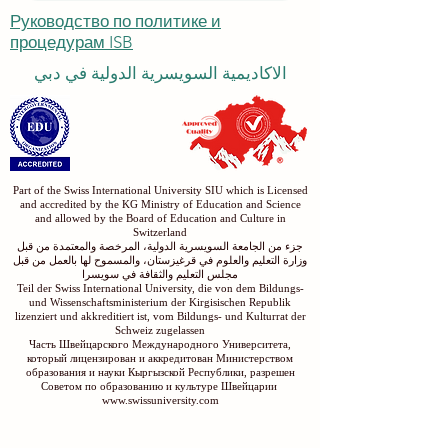
Submit
Руководство по политике и
процедурам ISB
الاكاديمية السويسرية الدولية في دبي
Part of the Swiss International University SIU which is Licensed
and accredited by the KG Ministry of Education and Science
and allowed by the Board of Education and Culture in
Switzerland
جزء من الجامعة السويسرية الدولية، المرخصة والمعتمدة من قبل
وزارة التعليم والعلوم في قرغيزستان، والمسموح لها بالعمل من قبل
مجلس التعليم والثقافة في سويسرا
Teil der Swiss International University, die von dem Bildungs-
und Wissenschaftsministerium der Kirgisischen Republik
lizenziert und akkreditiert ist, vom Bildungs- und Kulturrat der
Schweiz zugelassen
Часть Швейцарского Международного Университета,
который лицензирован и аккредитован Министерством
образования и науки Кыргызской Республики, разрешен
Советом по образованию и культуре Швейцарии
www.swissuniversity.com