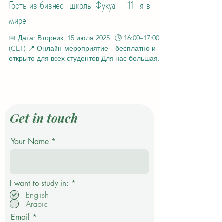
4 июл. 2025 г.
1 мин. чтения
Гость из бизнес-школы Фукуа – 11-я в
мире
📅 Дата: Вторник, 15 июля 2025 | 🕓 16:00–17:00
(CET) 📍 Онлайн-мероприятие – бесплатно и
открыто для всех студентов Для нас большая...
Get in touch
Your Name
О
I want to study in:
*
б
English
я