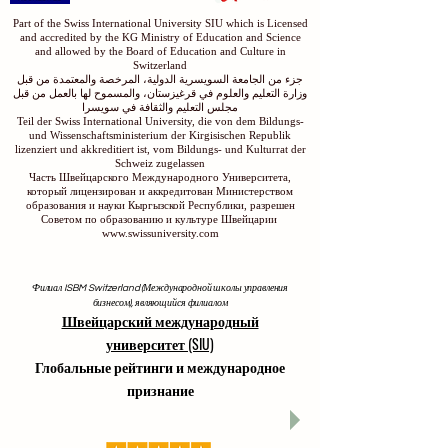
Part of the Swiss International University SIU which is Licensed
and accredited by the KG Ministry of Education and Science
and allowed by the Board of Education and Culture in
Switzerland
جزء من الجامعة السويسرية الدولية، المرخصة والمعتمدة من قبل
وزارة التعليم والعلوم في قرغيزستان، والمسموح لها بالعمل من قبل
مجلس التعليم والثقافة في سويسرا
Teil der Swiss International University, die von dem Bildungs-
und Wissenschaftsministerium der Kirgisischen Republik
lizenziert und akkreditiert ist, vom Bildungs- und Kulturrat der
Schweiz zugelassen
Часть Швейцарского Международного Университета,
который лицензирован и аккредитован Министерством
образования и науки Кыргызской Республики, разрешен
Советом по образованию и культуре Швейцарии
www.swissuniversity.com
Филиал ISBM Switzerland (Международной школы управления
бизнесом), являющийся филиалом
Швейцарский международный
университет (SIU)
Глобальные рейтинги и международное
признание