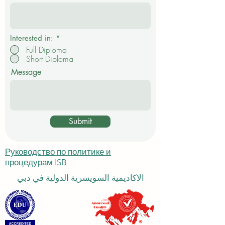
Arabic
з
а
Email
т
е
л
ь
н
о
Interested in:
*
Full Diploma
Short Diploma
Message
Submit
Руководство по политике и
процедурам ISB
الاكاديمية السويسرية الدولية في دبي