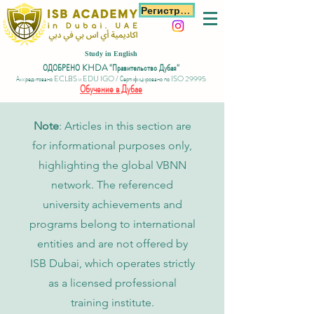
Регистрация
Study in English
ОДОБРЕНО KHDA "Правительство Дубая"
Аккредитовано ECLBS и EDU IGO / Сертифицировано по ISO 29995
Обучение в Дубае
Note
: Articles in this section are
for informational purposes only,
highlighting the global VBNN
network. The referenced
university achievements and
programs belong to international
entities and are not offered by
ISB Dubai, which operates strictly
as a licensed professional
training institute.