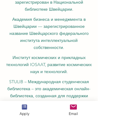
Журнал U7Y – Ежегодник исследований
семи континентов, ISSN 3042-4399,
зарегистрирован в Национальной
библиотеке Швейцарии.
Академия бизнеса и менеджмента в
Швейцарии — зарегистрированное
название Швейцарского федерального
института интеллектуальной
собственности.
Институт космических и прикладных
технологий IOSAAT, развитие космических
наук и технологий.
STULIB – Международная студенческая
библиотека – это академическая онлайн-
библиотека, созданная для поддержки
Apply
Email
студентов, исследователей и тех, кто
стремится к непрерывному обучению.
YJD Global Center for Diplomacy®,