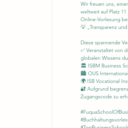
Wir freuen uns, ein
weltweit auf Platz 1
Online-Vorlesung be
💡 „Transparenz und
Diese spannende Ver
✅ Veranstaltet von d
globalen Wissens du
🏛 ISBM Business Sc
🏙 OUS Internationa
🌍 ISB Vocational Ins
🔐 Aufgrund begrenzt
Zugangscode zu erh
#FuquaSchoolOfBus
#Buchhaltungsvorle
#TopBusinessSchool