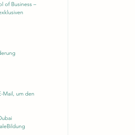
 of Business – 
exklusiven 
derung 
E-Mail, um den 
Dubai
aleBildung