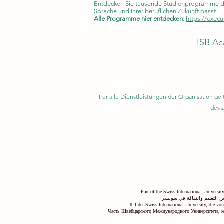
Entdecken Sie tausende Studienprogramme der 
Sprache und Ihrer beruflichen Zukunft passt.
Alle Programme hier entdecken:
https://execu
ISB Ac
Für alle Dienstleistungen der Organisation 
des 
Part of the Swiss International Universi
 التعليم والثقافة في سويسرا
Teil der Swiss International University, die v
Часть Швейцарского Международного Университета, к