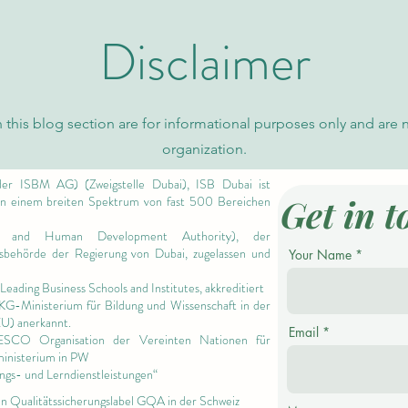
Disclaimer
Erforschung der
Globa
Klassifizierungsgenauigkeit in
Neue 
 this blog section are for informational purposes only and are 
probabilistischen Datenmodellen
Wisse
organization.
er ISBM AG) (Zweigstelle Dubai), ISB Dubai ist
Get in t
 in einem breiten Spektrum von fast 500 Bereichen
 and Human Development Authority),
der
ngsbehörde der Regierung von Dubai, zugelassen und
Your Name
Leading Business Schools and Institutes,
akkreditiert
 KG-Ministerium für Bildung und Wissenschaft in der
EU) anerkannt.
Email
NESCO Organisation der Vereinten Nationen für
ministerium in PW
ngs- und Lerndienstleistungen“
en Qualitätssicherungslabel GQA in der Schweiz