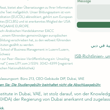
Message
rfasst, bietet aber Übersetzungen zu Ihrer Information
ische Text maßgeblich. Unser Bildungssystem ist vom
editation (EUCDL)
akkreditiert, gehört zum
European
utes
(ECLBS) und ist anerkanntes Mitglied der USA
 INQAAHE EUROPE.
päisch-Arabischen Handelskammer EACC
, einem führenden gemeinnützigen europäischen
Bildung verschrieben hat, zu den weltweit führenden
ituten gezählt zu werden.
لية في دبي
l School of Business Management in
Luzern/Luzern,
Schweiz
ISB-Richtlinien- 
en zur Peer-Review-Veröffentlichung ein: Unveiling
nal“ (
www.U7Y.com
) ISSN: 3042-4399 (registriert
schen Nationalbibliothek)
ulassungsort: Büro 213, CEO-Gebäude DIP, Dubai, VAE
en Sie: Die Studiengebühr beinhaltet nicht die Abschlussgebühr.
Institute in Dubai, VAE, ist stolz darauf, von der Knowl
KHDA) der Regierung von Dubai anerkannt und zugelasse
ick.