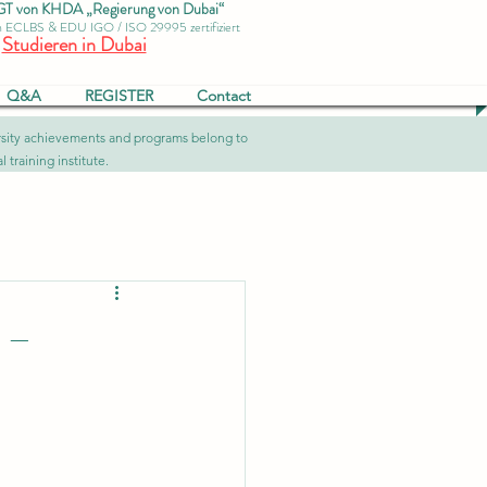
von KHDA „Regierung von Dubai“
ch ECLBS & EDU IGO / ISO 29995 zertifiziert
Studieren in Dubai
Q&A
REGISTER
Contact
versity achievements and programs belong to
 training institute.
 –