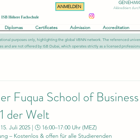
GENEHMIGT 
ANMELDEN
Akkreditiert dur
ISB Höhere Fachschule
Diplomas
Certificates
Admission
Accreditation
formational purposes only, highlighting the global VBNN network. The referenced uni
ies and are not offered by ISB Dubai, which operates strictly as a licensed professional
er Fuqua School of Business
 der Welt
15. Juli 2025 | 🕓 16:00–17:00 Uhr (MEZ)
ung – Kostenlos & offen für alle Studierenden