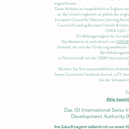
angeschlossen.
Diese Website ist hauptsächlich in Englisch ve
an. Bei Unstimmigkeiten ist jedoch der engl
European Council for Distance Learning Accr
Council of Leading Business Schools & Instit
CHEA IQG /
Ein Bildungsmitglied der Euro
Die Akademie ist stolz darauf, von
QRNW
Verband, der sich der Förderung exzellenter 
Berufsbildungsinst
in Partnerschaft mit der ISBM Internationa
Reichen Sie Ihre wissenschaftlichen Arbeit
Seven Continents Yearbook Journal „U7Y Jour
bei der Schweizeri
Z
Bitte beacht
Das ISI International Swiss 
Development Authority (
Ihre Zukunft beginnt vielleicht mit nur einem Kl