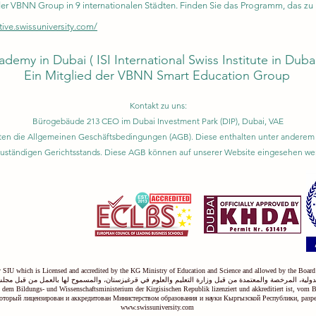
VBNN Group in 9 internationalen Städten. Finden Sie das Programm, das zu Ih
tive.swissuniversity.com/
ademy in Dubai (
ISI International Swiss Institute in Duba
Ein Mitglied der VBNN Smart Education Group
Kontakt zu uns:
Bürogebäude 213 CEO im Dubai Investment Park (DIP), Dubai, VAE
gelten die Allgemeinen Geschäftsbedingungen (AGB). Diese enthalten unter ande
zuständigen Gerichtsstands. Diese AGB können auf unserer Website eingesehen we
ty SIU which is Licensed and accredited by the KG Ministry of Education and Science and allowed by the Board
ولية، المرخصة والمعتمدة من قبل وزارة التعليم والعلوم في قرغيزستان، والمسموح لها بالعمل من قبل مجلس
on dem Bildungs- und Wissenschaftsministerium der Kirgisischen Republik lizenziert und akkreditiert ist, vom 
оторый лицензирован и аккредитован Министерством образования и науки Кыргызской Республики, раз
www.swissuniversity.com