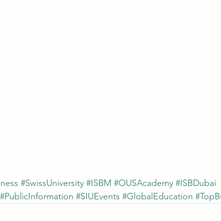
iness
#SwissUniversity
#ISBM
#OUSAcademy
#ISBDubai
#PublicInformation
#SIUEvents
#GlobalEducation
#TopB