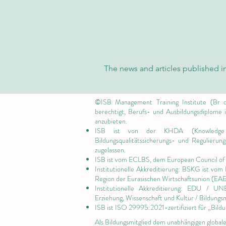
Exzellenz und Nachhaltigkeit:
Wie die Schweizer Internationale
The news and articles published in
Universität die globalen
Standards neu definiert
©ISB Management Training Institute (Br d
berechtigt, Berufs- und Ausbildungsdiplome
anzubieten.
ISB ist von
der KHDA (Knowledge
Bildungsqualitätssicherungs- und Regulieru
zugelassen.
ISB ist vom ECLBS, dem
European Council of 
Institutionelle Akkreditierung: BSKG ist vom
Region der Eurasischen Wirtschaftsunion (EA
Institutionelle Akkreditierung: EDU / U
Erziehung, Wissenschaft und Kultur / Bildungs
ISB ist
ISO 29995:2021-zertifiziert für
„Bildu
Als Bildungsmitglied dem unabhängigen global