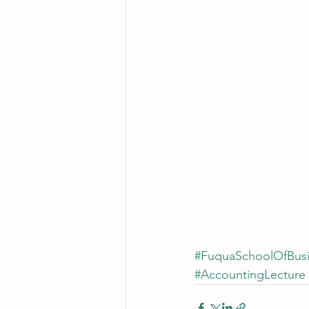
#FuquaSchoolOfBus
#AccountingLecture