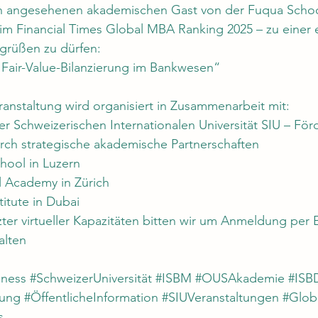
en angesehenen akademischen Gast von der Fuqua School
1 im Financial Times Global MBA Ranking 2025 – zu einer 
grüßen zu dürfen:
 Fair-Value-Bilanzierung im Bankwesen“
anstaltung wird organisiert in Zusammenarbeit mit:
er Schweizerischen Internationalen Universität SIU – För
rch strategische akademische Partnerschaften
hool in Luzern
l Academy in Zürich
titute in Dubai
er virtueller Kapazitäten bitten wir um Anmeldung per 
alten
iness
#SchweizerUniversität
#ISBM
#OUSAkademie
#ISB
sung
#ÖffentlicheInformation
#SIUVeranstaltungen
#Glob
s