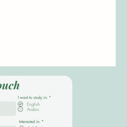
ouch
P
I want to study in:
*
f
English
l
Arabic
i
c
h
t
Interested in:
*
f