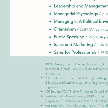
Leadership and Manageme
Managerial Psychology
/
25 
Managing in A Political Env
Orientalism
/
25 (KHDA permitte
Public Speaking
/
25 (KHDA per
Sales and Marketing
/
12 (KH
Sales for Professionals
/
49 (
©ISB Management Training Institute (Br d
berechtigt, Berufs- und Ausbildungsdiplome
anzubieten.
ISB ist von
der KHDA (Knowledge
Bildungsqualitätssicherungs- und Regulieru
zugelassen.
ISB ist vom ECLBS, dem
European Council of 
Institutionelle Akkreditierung: BSKG ist vom
Region der Eurasischen Wirtschaftsunion (EA
Institutionelle Akkreditierung: EDU / U