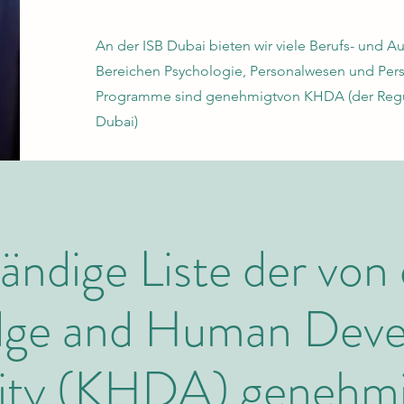
An der ISB Dubai bieten wir viele Berufs- und 
Bereichen Psychologie, Personalwesen und Perso
Programme sind genehmigt
von KHDA (der Reg
Dubai)
ändige Liste der von
dge and Human Dev
ity (KHDA) genehm