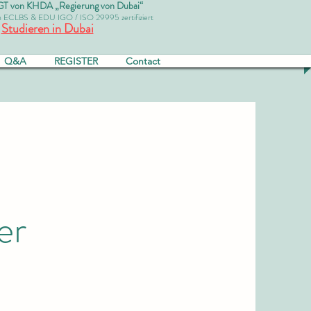
von KHDA „Regierung von Dubai“
ch ECLBS & EDU IGO / ISO 29995 zertifiziert
Studieren in Dubai
Q&A
REGISTER
Contact
er