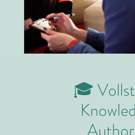
🎓 Vollst
Knowle
Author