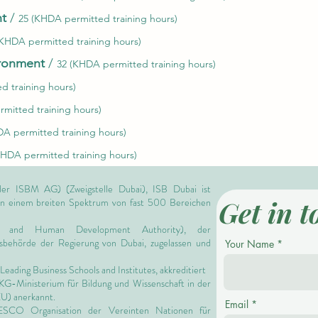
nt
/
25 (KHDA permitted training hours)
(KHDA permitted training hours)
ironment
/
32 (KHDA permitted training hours)
d training hours)
mitted training hours)
DA permitted training hours)
KHDA permitted training hours)
er ISBM AG) (Zweigstelle Dubai), ISB Dubai ist
Get in t
 in einem breiten Spektrum von fast 500 Bereichen
 and Human Development Authority),
der
ngsbehörde der Regierung von Dubai, zugelassen und
Your Name
Leading Business Schools and Institutes,
akkreditiert
 KG-Ministerium für Bildung und Wissenschaft in der
EU) anerkannt.
Email
NESCO Organisation der Vereinten Nationen für