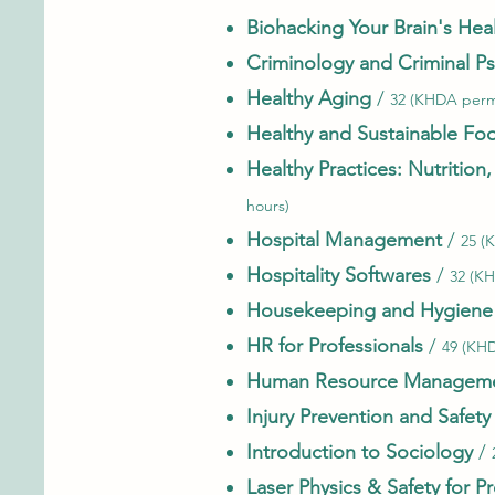
Biohacking Your Brain's Hea
Criminology and Criminal P
Healthy Aging
/
32 (KHDA permi
Healthy and Sustainable Fo
Healthy Practices: Nutrition
hours)
Hospital Management
/
25 (
Hospitality Softwares
/
32 (KH
Housekeeping and Hygiene
HR for Professionals
/
49 (KHD
Human Resource Manageme
Injury Prevention and Safety
Introduction to Sociology
/
Laser Physics & Safety for P