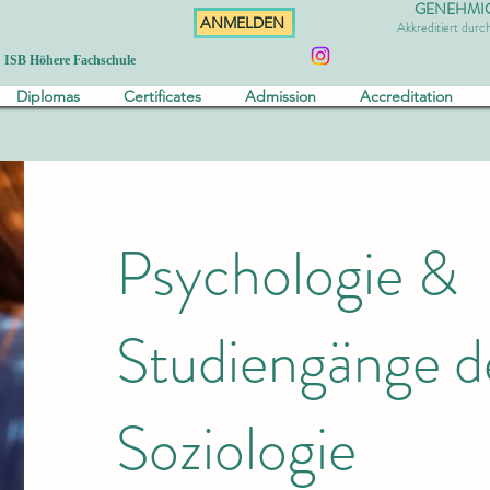
GENEHMIGT 
ANMELDEN
Akkreditiert dur
ISB Höhere Fachschule
Diplomas
Certificates
Admission
Accreditation
Psychologie &
Studiengänge d
Soziologie