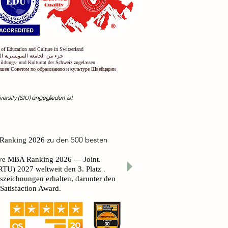
 of Education and Culture in Switzerland
جزء من الجامعة السويسرية الد
Bildungs- und Kulturrat der Schweiz zugelassen
решен Советом по образованию и культуре Швейцарии
rsity (SIU) angegliedert ist.
zu den 500 besten
 Ranking 2026
ive MBA Ranking 2026 — Joint.
.
GRTU) 2027
weltweit den 3. Platz
uszeichnungen erhalten, darunter den
atisfaction Award.