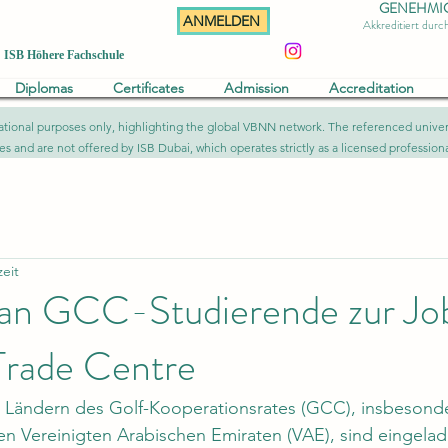
GENEHMIGT 
ANMELDEN
Akkreditiert dur
ISB Höhere Fachschule
Diplomas
Certificates
Admission
Accreditation
formational purposes only, highlighting the global VBNN network. The referenced uni
ies and are not offered by ISB Dubai, which operates strictly as a licensed professional
zeit
 an GCC-Studierende zur J
Trade Centre
 Ländern des Golf-Kooperationsrates (GCC), insbesonde
n Vereinigten Arabischen Emiraten (VAE), sind eingelad