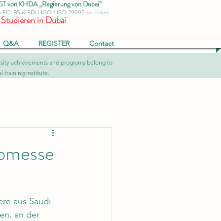
von KHDA „Regierung von Dubai“
ch ECLBS & EDU IGO / ISO 29995 zertifiziert
Studieren in Dubai
Q&A
REGISTER
Contact
versity achievements and programs belong to
 training institute.
obmesse
re aus Saudi-
en, an der 