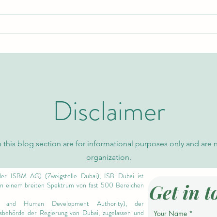
Erforschung der
Globa
Klassifizierungsgenauigkeit in
Neue 
probabilistischen Datenmodellen
Wisse
Disclaimer
 this blog section are for informational purposes only and are 
organization.
er ISBM AG) (Zweigstelle Dubai), ISB Dubai ist
Get in t
 in einem breiten Spektrum von fast 500 Bereichen
 and Human Development Authority),
der
ngsbehörde der Regierung von Dubai, zugelassen und
Your Name