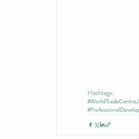
Hashtags:
#WorldTradeCentreJ
#ProfessionalDevel