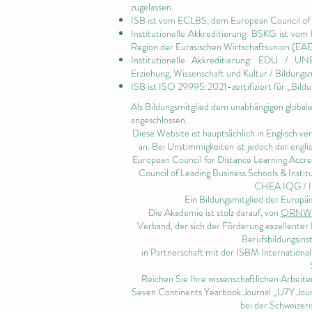
zugelassen.
ISB ist vom ECLBS, dem
European Council of 
Institutionelle Akkreditierung: BSKG ist vom
Region der Eurasischen Wirtschaftsunion (EA
Institutionelle Akkreditierung: EDU / U
Erziehung, Wissenschaft und Kultur / Bildungs
ISB ist
ISO 29995:2021-zertifiziert für
„Bildu
Als Bildungsmitglied dem unabhängigen global
angeschlossen.
Diese Website ist hauptsächlich in Englisch ve
an. Bei Unstimmigkeiten ist jedoch der engl
European Council for Distance Learning Accr
Council of Leading Business Schools & Instit
CHEA IQG /
Ein Bildungsmitglied der Euro
Die Akademie ist stolz darauf, von
QRNW
Verband, der sich der Förderung exzellenter 
Berufsbildungsinst
in Partnerschaft mit der ISBM Internationa
Reichen Sie Ihre wissenschaftlichen Arbeit
Seven Continents Yearbook Journal „U7Y Jour
bei der Schweizeri