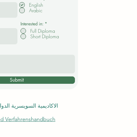
f
English
l
Arabic
i
c
h
t
Interested in:
*
f
Full Diploma
e
Short Diploma
l
d
Submit
الاكاديمية السويسرية الدو
und Verfahrenshandbuch