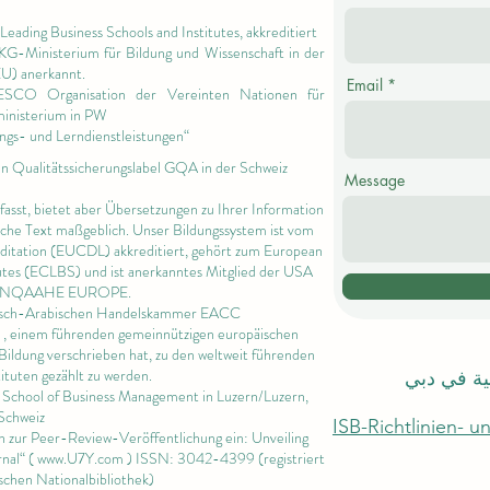
Leading Business Schools and Institutes,
akkreditiert
 KG-Ministerium für Bildung und Wissenschaft in der
EU) anerkannt.
Email
NESCO Organisation der Vereinten Nationen für
ministerium in PW
ngs- und Lerndienstleistungen“
en Qualitätssicherungslabel GQA in der Schweiz
Message
rfasst, bietet aber Übersetzungen zu Ihrer Information
ische Text maßgeblich. Unser Bildungssystem ist vom
editation (EUCDL)
akkreditiert, gehört zum
European
utes
(ECLBS) und ist anerkanntes Mitglied der USA
 INQAAHE EUROPE.
päisch-Arabischen Handelskammer EACC
, einem führenden gemeinnützigen europäischen
Bildung verschrieben hat, zu den weltweit führenden
ituten gezählt zu werden.
لية في دبي
l School of Business Management in
Luzern/Luzern,
Schweiz
ISB-Richtlinien- 
en zur Peer-Review-Veröffentlichung ein: Unveiling
nal“ (
www.U7Y.com
) ISSN: 3042-4399 (registriert
schen Nationalbibliothek)