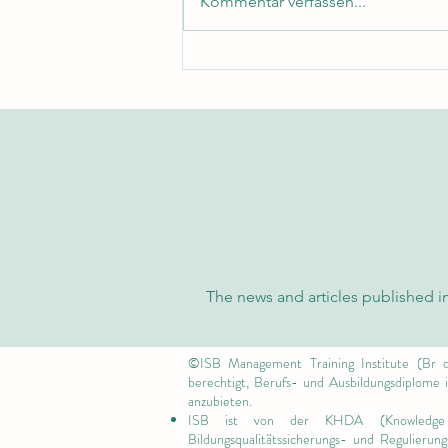
Kommentar verfassen...
Exzellenz und Nachhaltigkeit:
Wie die Schweizer Internationale
Universität die globalen
Standards neu definiert
The news and articles published in
©ISB Management Training Institute (Br d
berechtigt, Berufs- und Ausbildungsdiplome
anzubieten.
ISB ist von
der KHDA (Knowledge
Bildungsqualitätssicherungs- und Regulieru