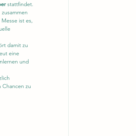
ber
 stattfindet.
n zusammen 
Messe ist es, 
elle 
rt damit zu 
eut eine 
enlernen und 
lich 
n Chancen zu 