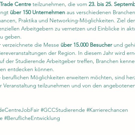
Trade Centre
 teilzunehmen, die vom 
23. bis 25. Septem
ingt 
über 150 Unternehmen
 aus verschiedenen Branche
hancen, Praktika und Networking-Möglichkeiten. Ziel der 
nziellen Arbeitgebern zu vernetzen und Einblicke in aktu
zu geben.
 verzeichnete die Messe 
über 15.000 Besucher
 und gehö
iereveranstaltungen der Region. In diesem Jahr wird ern
auf der Studierende Arbeitgeber treffen, Branchen kenn
iven entdecken können.
e beruflichen Möglichkeiten erweitern möchten, sind herz
er Veranstaltung teilzunehmen und von den angebotene
deCentreJobFair
#GCCStudierende
#Karrierechancen
e
#BeruflicheEntwicklung