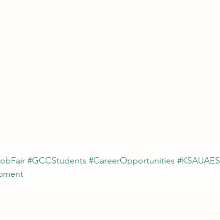
obFair
#GCCStudents
#CareerOpportunities
#KSAUAES
opment