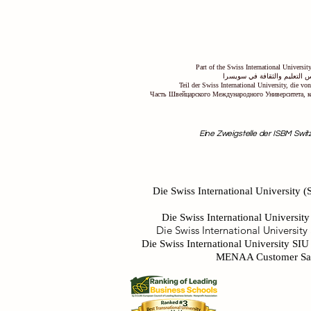
Part of the Swiss International Universi
 التعليم والثقافة في سويسرا
Teil der Swiss International University, die v
Часть Швейцарского Международного Университета, к
Eine Zweigstelle der ISBM Switz
Die Swiss International University (S
Die Swiss International University
Die Swiss International University
Die Swiss International University SI
MENAA Customer Satis