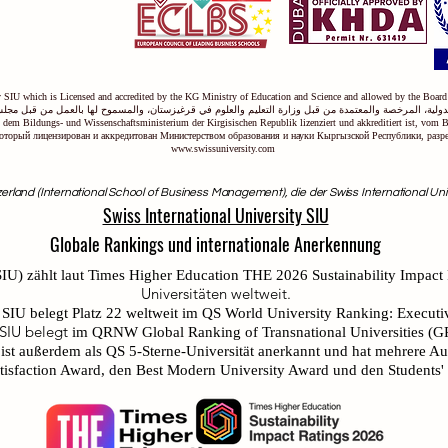
ty SIU which is Licensed and accredited by the KG Ministry of Education and Science and allowed by the Board
ولية، المرخصة والمعتمدة من قبل وزارة التعليم والعلوم في قرغيزستان، والمسموح لها بالعمل من قبل مجلس
on dem Bildungs- und Wissenschaftsministerium der Kirgisischen Republik lizenziert und akkreditiert ist, vom 
оторый лицензирован и аккредитован Министерством образования и науки Кыргызской Республики, раз
www.swissuniversity.com
erland (International School of Business Management), die der Swiss International Unive
Swiss International University SIU
Globale Rankings und internationale Anerkennung
IU) zählt laut
Times Higher Education THE 2026 Sustainability Impact
Universitäten weltweit.
 SIU belegt Platz 22 weltweit
im QS World University Ranking: Execut
 SIU belegt
im QRNW Global Ranking of Transnational Universities (
U ist außerdem als QS 5-Sterne-Universität anerkannt und hat mehrere A
faction Award, den Best Modern University Award und den Students' S