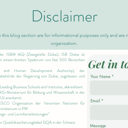
Disclaimer
 this blog section are for informational purposes only and are 
organization.
er ISBM AG) (Zweigstelle Dubai), ISB Dubai ist
Get in t
 in einem breiten Spektrum von fast 500 Bereichen
 and Human Development Authority),
der
ngsbehörde der Regierung von Dubai, zugelassen und
Your Name
Leading Business Schools and Institutes,
akkreditiert
 KG-Ministerium für Bildung und Wissenschaft in der
EU) anerkannt.
Email
NESCO Organisation der Vereinten Nationen für
ministerium in PW
ngs- und Lerndienstleistungen“
en Qualitätssicherungslabel GQA in der Schweiz
Message