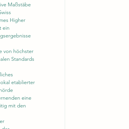
tive Maßstäbe 
Swiss 
imes Higher 
 ein 
ngsergebnisse 
e von höchster 
alen Standards 
liches 
kal etablierter 
ehörde 
ernenden eine 
itig mit den 
er 