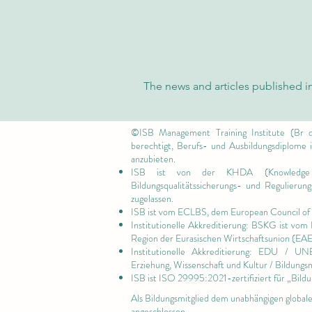
The news and articles published in
©ISB Management Training Institute (Br d
berechtigt, Berufs- und Ausbildungsdiplome
anzubieten.
ISB ist von
der KHDA (Knowledge
Bildungsqualitätssicherungs- und Regulieru
zugelassen.
ISB ist vom ECLBS, dem
European Council of 
Institutionelle Akkreditierung: BSKG ist vom
Region der Eurasischen Wirtschaftsunion (EA
Institutionelle Akkreditierung: EDU / U
Erziehung, Wissenschaft und Kultur / Bildungs
ISB ist
ISO 29995:2021-zertifiziert für
„Bildu
Als Bildungsmitglied dem unabhängigen global
angeschlossen.