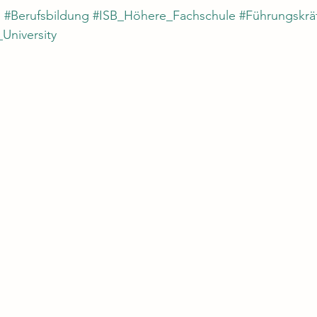
g
#Berufsbildung
#ISB_Höhere_Fachschule
#Führungskrä
_University