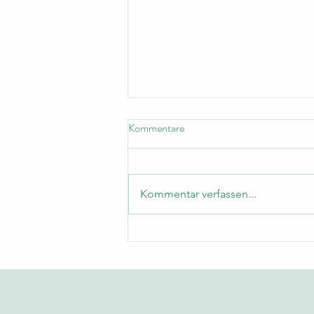
Kommentare
Kommentar verfassen...
Exzellenz und Nachhaltigkeit:
Wie die Schweizer Internationale
Universität die globalen
Standards neu definiert