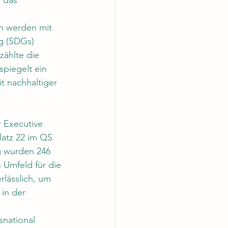
 das 
n werden mit 
g (SDGs) 
ählte die 
spiegelt ein 
 nachhaltiger 
 Executive 
latz 22 im QS 
g wurden 246 
Umfeld für die 
lässlich, um 
in der 
snational 