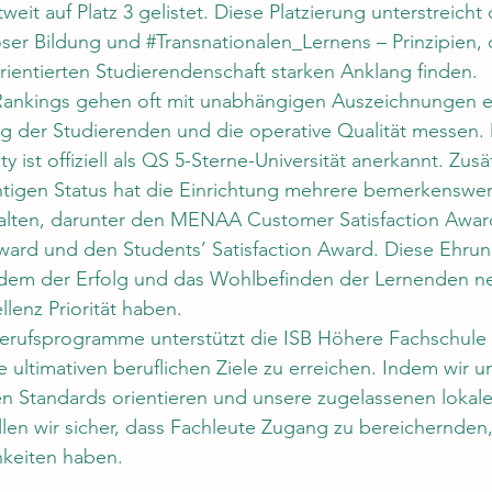
tweit auf Platz 3 gelistet. Diese Platzierung unterstreich
oser Bildung und 
#Transnationalen_Lernens
 – Prinzipien,
eorientierten Studierendenschaft starken Anklang finden.
nkings gehen oft mit unabhängigen Auszeichnungen ein
ng der Studierenden und die operative Qualität messen. 
ty ist offiziell als QS 5-Sterne-Universität anerkannt. Zusä
htigen Status hat die Einrichtung mehrere bemerkenswer
lten, darunter den MENAA Customer Satisfaction Award
ward und den Students’ Satisfaction Award. Diese Ehrun
n dem der Erfolg und das Wohlbefinden der Lernenden n
llenz
 Priorität haben.
rufsprogramme unterstützt die ISB Höhere Fachschule 
e ultimativen beruflichen Ziele zu erreichen. Indem wir u
en Standards orientieren und unsere zugelassenen lokal
ellen wir sicher, dass Fachleute Zugang zu bereichernden
keiten haben.