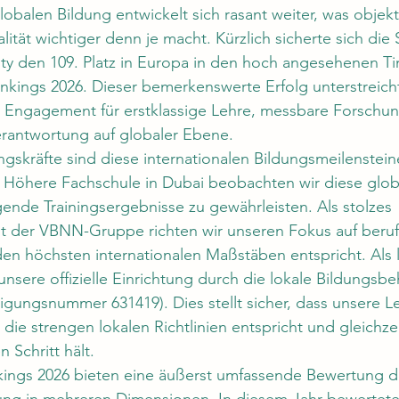
lobalen Bildung entwickelt sich rasant weiter, was objek
ualität wichtiger denn je macht. Kürzlich sicherte sich die 
sity den 109. Platz in Europa in den hoch angesehenen T
kings 2026. Dieser bemerkenswerte Erfolg unterstreicht
s Engagement für erstklassige Lehre, messbare Forschu
Verantwortung auf globaler Ebene.
gskräfte sind diese internationalen Bildungsmeilenstein
B Höhere Fachschule in Dubai beobachten wir diese glob
nde Trainingsergebnisse zu gewährleisten. Als stolzes 
ut der VBNN-Gruppe richten wir unseren Fokus auf beruf
n höchsten internationalen Maßstäben entspricht. Als lo
unsere offizielle Einrichtung durch die lokale Bildungsb
ungsnummer 631419). Dies stellt sicher, dass unsere L
die strengen lokalen Richtlinien entspricht und gleichze
n Schritt hält.
ings 2026 bieten eine äußerst umfassende Bewertung d