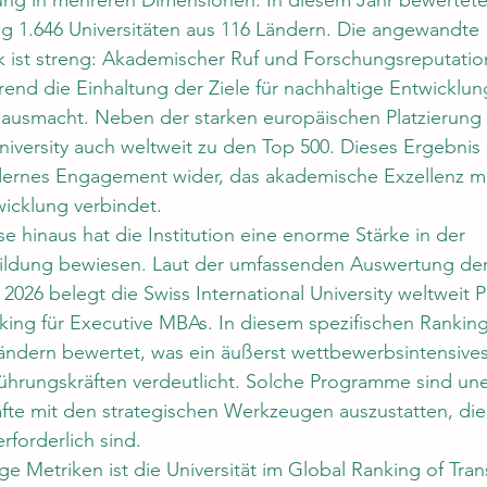
stung in mehreren Dimensionen. In diesem Jahr bewertete
g 1.646 Universitäten aus 116 Ländern. Die angewandte 
ist streng: Akademischer Ruf und Forschungsreputatio
end die Einhaltung der Ziele für nachhaltige Entwicklun
ausmacht. Neben der starken europäischen Platzierung z
niversity auch weltweit zu den Top 500. Dieses Ergebnis 
nes Engagement wider, das akademische Exzellenz mit
wicklung
 verbindet.
e hinaus hat die Institution eine enorme Stärke in der 
ildung
 bewiesen. Laut der umfassenden Auswertung der
026 belegt die Swiss International University weltweit P
king für Executive MBAs. In diesem spezifischen Rankin
ndern bewertet, was ein äußerst wettbewerbsintensives 
hrungskräften verdeutlicht. Solche Programme sind uner
te mit den strategischen Werkzeugen auszustatten, die 
rforderlich sind.
ige Metriken ist die Universität im Global Ranking of Tran