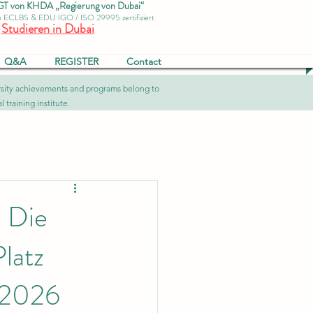
von KHDA „Regierung von Dubai“
ch ECLBS & EDU IGO / ISO 29995 zertifiziert
Studieren in Dubai
Q&A
REGISTER
Contact
versity achievements and programs belong to
 training institute.
: Die
Platz
 2026