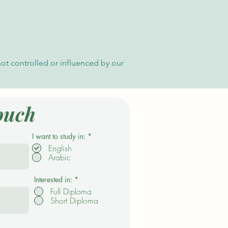
not controlled or influenced by our
ouch
P
I want to study in:
*
f
English
l
Arabic
i
c
h
t
Interested in:
*
f
Full Diploma
e
Short Diploma
l
d