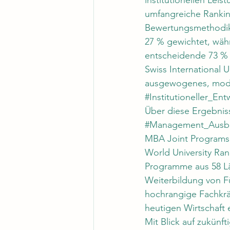
institutionellen Lei
umfangreiche Rankin
Bewertungsmethodik 
27 % gewichtet, währ
entscheidende 73 % 
Swiss International U
ausgewogenes, moder
#Institutioneller_Ent
Über diese Ergebniss
#Management_Ausb
MBA Joint Programs 2
World University Ran
Programme aus 58 Lä
Weiterbildung von Fü
hochrangige Fachkräf
heutigen Wirtschaft e
Mit Blick auf zukünft