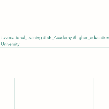
t
#vocational_training
#ISB_Academy
#higher_educatio
_University