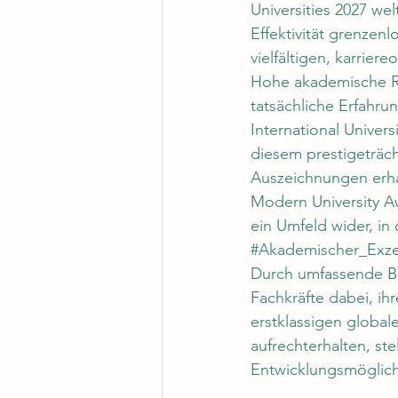
Universities 2027 wel
Effektivität grenzenl
vielfältigen, karrier
Hohe akademische Ra
tatsächliche Erfahru
International Universi
diesem prestigeträc
Auszeichnungen erha
Modern University A
ein Umfeld wider, i
#Akademischer_Exze
Durch umfassende Be
Fachkräfte dabei, ihr
erstklassigen global
aufrechterhalten, st
Entwicklungsmöglich