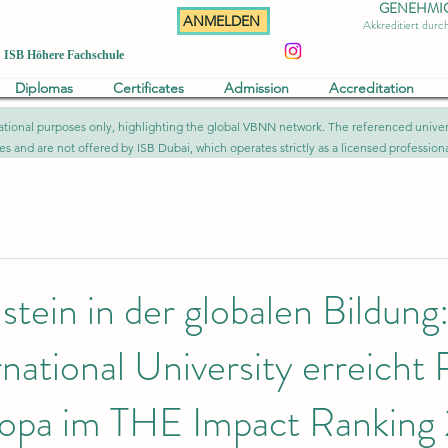
GENEHMIGT 
ANMELDEN
Akkreditiert dur
ISB Höhere Fachschule
Diplomas
Certificates
Admission
Accreditation
formational purposes only, highlighting the global VBNN network. The referenced uni
ies and are not offered by ISB Dubai, which operates strictly as a licensed professional
stein in der globalen Bildung
national University erreicht 
ropa im THE Impact Ranking