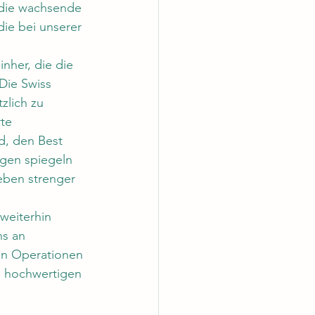
t die wachsende 
 die bei unserer 
her, die die 
Die Swiss 
tzlich zu 
te 
, den Best 
gen spiegeln 
eben strenger 
weiterhin 
ns an 
en Operationen 
, hochwertigen 