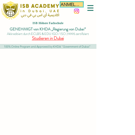
ANMELDEN
ISB Höhere Fachschule
GENEHMIGT von KHDA „Regierung von Dubai“
Akkreditiert durch ECLBS & EDU IGO / ISO 29995 zertifiziert
Studieren in Dubai
100% Online Program and Approved by KHDA "Government of Dubai"