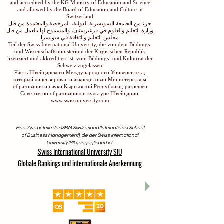
and accredited by the KG Ministry of Education and Science
and allowed by the Board of Education and Culture in
Switzerland
جزء من الجامعة السويسرية الدولية، المرخصة والمعتمدة من قبل
وزارة التعليم والعلوم في قرغيزستان، والمسموح لها بالعمل من قبل
مجلس التعليم والثقافة في سويسرا
Teil der Swiss International University, die von dem Bildungs-
und Wissenschaftsministerium der Kirgisischen Republik
lizenziert und akkreditiert ist, vom Bildungs- und Kulturrat der
Schweiz zugelassen
Часть Швейцарского Международного Университета,
который лицензирован и аккредитован Министерством
образования и науки Кыргызской Республики, разрешен
Советом по образованию и культуре Швейцарии
www.swissuniversity.com
Eine Zweigstelle der ISBM Switzerland (International School
of Business Management), die der Swiss International
University (SIU) angegliedert ist.
Swiss International University SIU
Globale Rankings und internationale Anerkennung