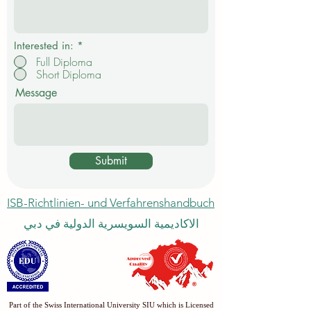
t
f
e
l
d
Interested in:
*
Full Diploma
Short Diploma
Message
Submit
ISB-Richtlinien- und Verfahrenshandbuch
الاكاديمية السويسرية الدولية في دبي
Part of the Swiss International University SIU which is Licensed