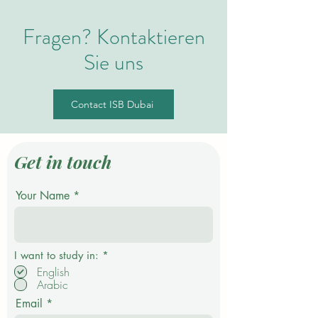
Fragen? Kontaktieren
Sie uns
Contact ISB Dubai
Get in touch
Your Name
P
I want to study in:
*
f
English
l
Arabic
i
c
Email
h