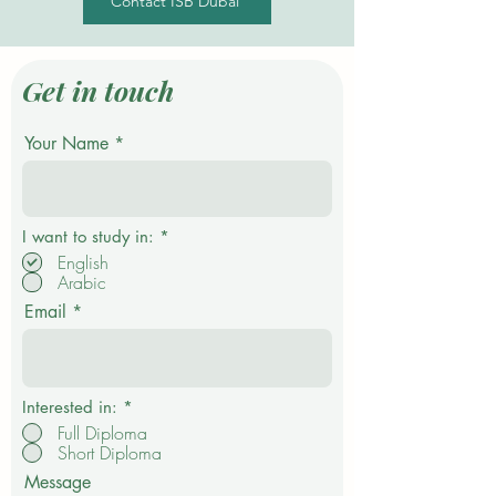
Contact ISB Dubai
Get in touch
Your Name
P
I want to study in:
*
f
English
l
Arabic
i
c
Email
h
t
f
e
l
d
Interested in:
*
Full Diploma
Short Diploma
Message