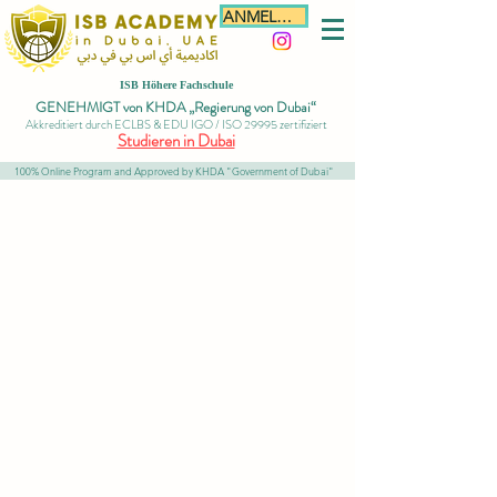
ANMELDEN
ISB Höhere Fachschule
GENEHMIGT von KHDA „Regierung von Dubai“
Akkreditiert durch ECLBS & EDU IGO / ISO 29995 zertifiziert
Studieren in Dubai
100% Online Program and Approved by KHDA "Government of Dubai"