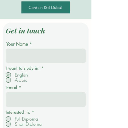
Contact ISB Dubai
Get in touch
Your Name
P
I want to study in:
*
f
English
l
Arabic
i
c
Email
h
t
f
e
l
d
Interested in:
*
Full Diploma
Short Diploma