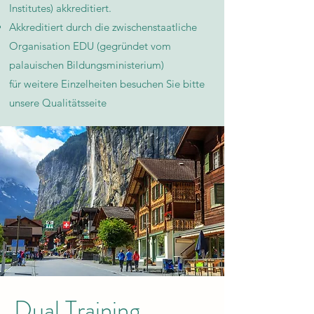
Institutes) akkreditiert.
Akkreditiert durch die zwischenstaatliche
Organisation EDU (gegründet vom
palauischen Bildungsministerium)
für weitere Einzelheiten besuchen Sie bitte
unsere Qualitätsseite​
Dual Training