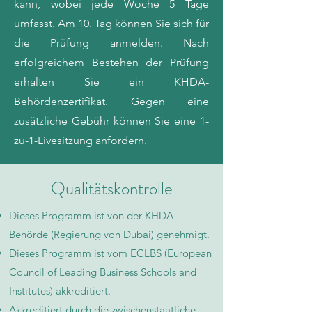
kann, wobei jede Woche 5 Tage
umfasst. Am 10. Tag können Sie sich für
die Prüfung anmelden. Nach
erfolgreichem Bestehen der Prüfung
erhalten Sie ein KHDA-
Behördenzertifikat. Gegen eine
zusätzliche Gebühr können Sie eine 1-
zu-1-Livesitzung anfordern.
Qualitätskontrolle
Dieses Programm ist von der KHDA-
Behörde (Regierung von Dubai) genehmigt.
Dieses Programm ist vom ECLBS (European
Council of Leading Business Schools and
Institutes) akkreditiert.
Akkreditiert durch die zwischenstaatliche