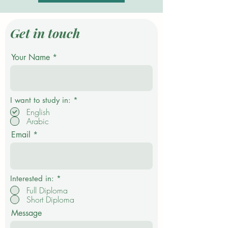
Get in touch
Your Name
P
I want to study in:
*
f
English
l
Arabic
i
c
Email
h
t
f
e
l
d
Interested in:
*
Full Diploma
Short Diploma
Message