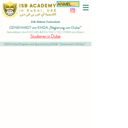
ANMELDEN
ISB Höhere Fachschule
GENEHMIGT von KHDA „Regierung von Dubai“
Akkreditiert durch ECLBS & EDU IGO / ISO 29995 zertifiziert
Studieren in Dubai
100% Online Program and Approved by KHDA "Government of Dubai"