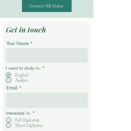
Contact ISB Dubai
Get in touch
Your Name
P
I want to study in:
*
f
English
l
Arabic
i
c
Email
h
t
f
e
l
d
Interested in:
*
Full Diploma
Short Diploma