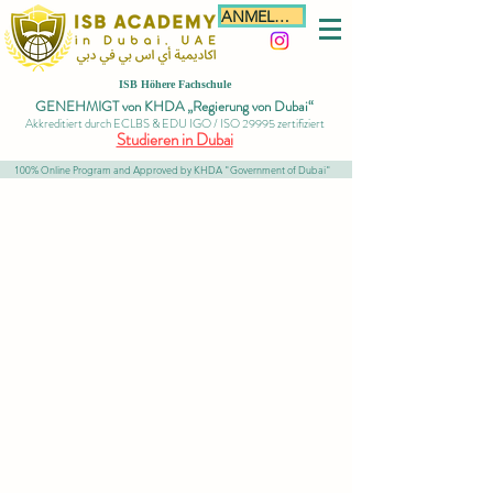
ANMELDEN
ISB Höhere Fachschule
GENEHMIGT von KHDA „Regierung von Dubai“
Akkreditiert durch ECLBS & EDU IGO / ISO 29995 zertifiziert
Studieren in Dubai
100% Online Program and Approved by KHDA "Government of Dubai"