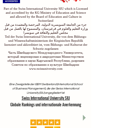
Part of the Swiss International University SIU which is Licensed
and accredited by the KG Ministry of Education and Science
and allowed by the Board of Education and Culture in
Switzerland
جزء من الجامعة السويسرية الدولية، المرخصة والمعتمدة من قبل
وزارة التعليم والعلوم في قرغيزستان، والمسموح لها بالعمل من قبل
مجلس التعليم والثقافة في سويسرا
Teil der Swiss International University, die von dem Bildungs-
und Wissenschaftsministerium der Kirgisischen Republik
lizenziert und akkreditiert ist, vom Bildungs- und Kulturrat der
Schweiz zugelassen
Часть Швейцарского Международного Университета,
который лицензирован и аккредитован Министерством
образования и науки Кыргызской Республики, разрешен
Советом по образованию и культуре Швейцарии
www.swissuniversity.com
Eine Zweigstelle der ISBM Switzerland (International School
of Business Management), die der Swiss International
University (SIU) angegliedert ist.
Swiss International University SIU
Globale Rankings und internationale Anerkennung