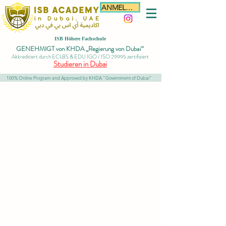
ANMELDEN
ISB Höhere Fachschule
GENEHMIGT von KHDA „Regierung von Dubai“
Akkreditiert durch ECLBS & EDU IGO / ISO 29995 zertifiziert
Studieren in Dubai
100% Online Program and Approved by KHDA "Government of Dubai"