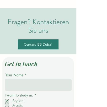
Fragen? Kontaktieren
Sie uns
Contact ISB Dubai
Get in touch
Your Name
P
I want to study in:
*
f
English
l
Arabic
i